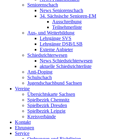
Seniorenschach
News Seniorenschach
34. Sächsische Senioren-EM
Ausschreibung
Teilnehmerliste
Aus- und Weiterbildung
Lehrgänge SVS
Lehrgänge DSB/LSB
Externe Anbieter
Schiedsrichterwesen
News Schiedsrichterwesen
aktuelle Schiedsrichterliste
Anti-Doping
Schulschach
Jugendschachbund Sachsen
Vereine
Übersichtskarte Sachsen
Spielbezirk Chemnitz
Spielbezirk Dresden
Spielbezirk Leipzig
Kreisverbände
Kontakt
Ehrungen
Service
Ordnungen und Richtlinien