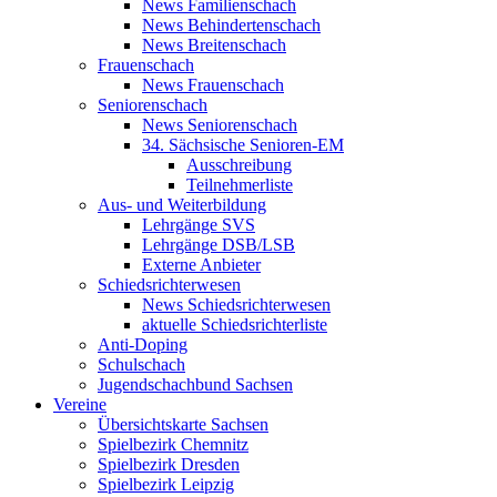
News Familienschach
News Behindertenschach
News Breitenschach
Frauenschach
News Frauenschach
Seniorenschach
News Seniorenschach
34. Sächsische Senioren-EM
Ausschreibung
Teilnehmerliste
Aus- und Weiterbildung
Lehrgänge SVS
Lehrgänge DSB/LSB
Externe Anbieter
Schiedsrichterwesen
News Schiedsrichterwesen
aktuelle Schiedsrichterliste
Anti-Doping
Schulschach
Jugendschachbund Sachsen
Vereine
Übersichtskarte Sachsen
Spielbezirk Chemnitz
Spielbezirk Dresden
Spielbezirk Leipzig