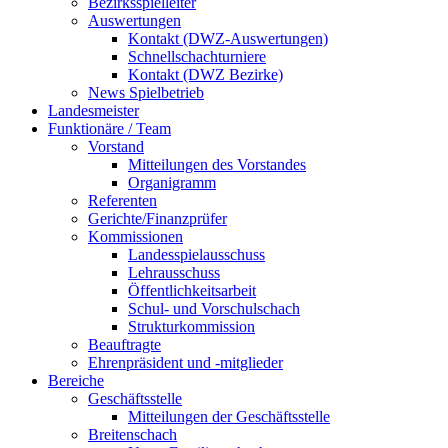
Bezirksspielleiter
Auswertungen
Kontakt (DWZ-Auswertungen)
Schnellschachturniere
Kontakt (DWZ Bezirke)
News Spielbetrieb
Landesmeister
Funktionäre / Team
Vorstand
Mitteilungen des Vorstandes
Organigramm
Referenten
Gerichte/Finanzprüfer
Kommissionen
Landesspielausschuss
Lehrausschuss
Öffentlichkeitsarbeit
Schul- und Vorschulschach
Strukturkommission
Beauftragte
Ehrenpräsident und -mitglieder
Bereiche
Geschäftsstelle
Mitteilungen der Geschäftsstelle
Breitenschach