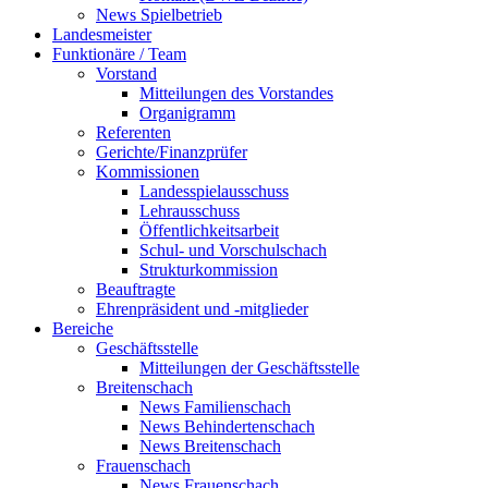
News Spielbetrieb
Landesmeister
Funktionäre / Team
Vorstand
Mitteilungen des Vorstandes
Organigramm
Referenten
Gerichte/Finanzprüfer
Kommissionen
Landesspielausschuss
Lehrausschuss
Öffentlichkeitsarbeit
Schul- und Vorschulschach
Strukturkommission
Beauftragte
Ehrenpräsident und -mitglieder
Bereiche
Geschäftsstelle
Mitteilungen der Geschäftsstelle
Breitenschach
News Familienschach
News Behindertenschach
News Breitenschach
Frauenschach
News Frauenschach