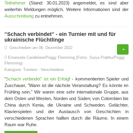
Teilnehmer
(Stand: 30.01.2023) angemeldet, es sind aber
weiterhin Meldungen möglich. Weitere Informationen sind der
Ausschreibung
zu entnehmen.
"Schach verbindet" - ein Turnier mit und für
ukrainische Flüchtlinge
Geschrieben am 06. Dezember 2022
Emanuela Candeliere/Peggy Flemming (Fotos: Surya Prabhu/Peggy
Flemming)
Kategorie:
Turniere
-
Verschiedene
"
Schach verbindet" ist ein Erfolg
! - kommentierten Spieler und
Zuschauer, "Wann ist die nächste Veranstaltung? Es könnte im
Frühling sein." Wir waren eine sehr internationale Gruppe, aus
dem Osten und Westen, Norden und Süden; von Colombien bis
China durch Kenia, die Ukraine und Schweden. Gelächter,
Klavierspielen und der Austausch von Geschichten in
verschiedenen Sprachen hallten durch die Räume. In einem
Raum war Ruhe.