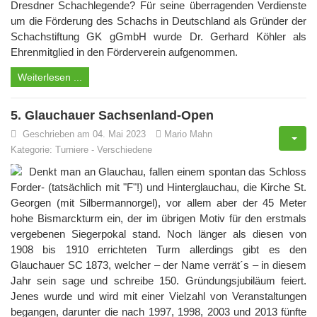
Dresdner Schachlegende? Für seine überragenden Verdienste
um die Förderung des Schachs in Deutschland als Gründer der
Schachstiftung GK gGmbH wurde Dr. Gerhard Köhler als
Ehrenmitglied in den Förderverein aufgenommen.
Weiterlesen ...
5. Glauchauer Sachsenland-Open
Geschrieben am 04. Mai 2023
Mario Mahn
Kategorie:
Turniere
-
Verschiedene
Denkt man an Glauchau, fallen einem spontan das Schloss
Forder- (tatsächlich mit "F"!) und Hinterglauchau, die Kirche St.
Georgen (mit Silbermannorgel), vor allem aber der 45 Meter
hohe Bismarckturm ein, der im übrigen Motiv für den erstmals
vergebenen Siegerpokal stand. Noch länger als diesen von
1908 bis 1910 errichteten Turm allerdings gibt es den
Glauchauer SC 1873, welcher – der Name verrät´s – in diesem
Jahr sein sage und schreibe 150. Gründungsjubiläum feiert.
Jenes wurde und wird mit einer Vielzahl von Veranstaltungen
begangen, darunter die nach 1997, 1998, 2003 und 2013 fünfte