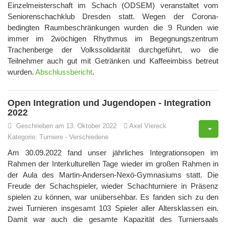
Einzelmeisterschaft im Schach (ODSEM) veranstaltet vom
Seniorenschachklub Dresden statt. Wegen der Corona-
bedingten Raumbeschränkungen wurden die 9 Runden wie
immer im 2wöchigen Rhythmus im Begegnungszentrum
Trachenberge der Volkssolidarität durchgeführt, wo die
Teilnehmer auch gut mit Getränken und Kaffeeimbiss betreut
wurden.
Abschlussbericht
.
Open Integration und Jugendopen - Integration
2022
Geschrieben am 13. Oktober 2022
Axel Viereck
Kategorie:
Turniere
-
Verschiedene
Am 30.09.2022 fand unser jährliches Integrationsopen im
Rahmen der Interkulturellen Tage wieder im großen Rahmen in
der Aula des Martin-Andersen-Nexö-Gymnasiums statt. Die
Freude der Schachspieler, wieder Schachturniere in Präsenz
spielen zu können, war unübersehbar. Es fanden sich zu den
zwei Turnieren insgesamt 103 Spieler aller Altersklassen ein.
Damit war auch die gesamte Kapazität des Turniersaals