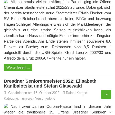
Mit nochmals vielen umkämpften Partien ging die Offene
Chemnitzer Stadtmeisterschat 2022/23 zu Ende. Dabei gab sich
der bereits feststehende neue Stadtmeister Edwin Fischer vom
SV Eiche Reichenbrand abermals keine Blöße und bezwang
Hagen Schlegel. Allerdings erwies sich der Markkleeberger, der
gleichfalls auf eine starke Saison zurückblicken kann, als
ziemlich harte Nuss und nötigte Fischer immerhin zur längsten
Partie des Abends. Am Ende stehen ihm sehr souveräne 8,0
Punkte zu Buche; zum Rekordwert von 8,5 Punkten –
aufgestellt durch die USG-Spieler Gerd Lorenz 2002/03 und
Alfredo de la Cruz 2006/07 – fehlte nur ein halber.
Weiterlesen ...
Dresdner Seniorenmeister 2022: Elisabeth
Kanibalotska und Stefan Glasewald
Geschrieben am 18. Oktober 2022
Rainer Kempe
Kategorie:
Turniere
-
Verschiedene
Nach zwei Jahren Corona-Pause fand in diesem Jahr
wieder die traditionelle 35. Offene Dresdner Senioren -