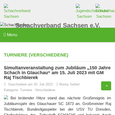
Schachverband Sachsen e.V.
Menu
TURNIERE (VERSCHIEDENE)
Simultanveranstaltung zum Jubiläum „150 Jahre
Schach in Glauchau“ am 15. Juli 2023 mit GM
Raj Tischbierek
Geschrieben am 20. Juli 2023
Ronny Seifert
Kategorie:
Turniere
-
Verschiedene
Bei brütender Hitze stand das nächste Großereignis im
Jubiläumsjahr des Glauchauer SC 1873 an. Großmeister Raj
Tischbierek, Bundesligaspieler bei der USV TU Dresden,
Chefredakteur der „Zeitschrift SCHACH“ und bekannt durch