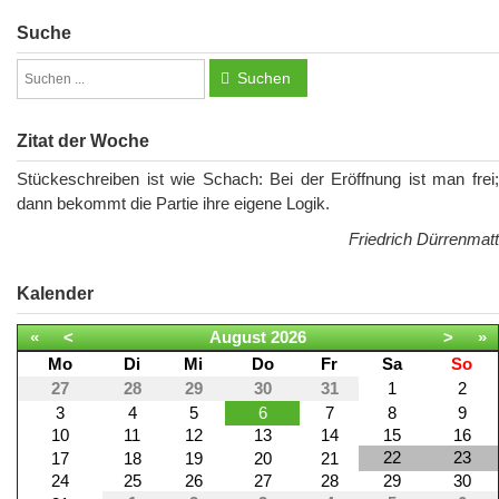
Suche
Suchen
Zitat der Woche
Stückeschreiben ist wie Schach: Bei der Eröffnung ist man frei;
dann bekommt die Partie ihre eigene Logik.
Friedrich Dürrenmatt
Kalender
«
<
August
2026
>
»
Mo
Di
Mi
Do
Fr
Sa
So
27
28
29
30
31
1
2
3
4
5
6
7
8
9
10
11
12
13
14
15
16
22
23
17
18
19
20
21
24
25
26
27
28
29
30