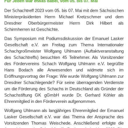
Für Jeden war etwas dabei, vom 05. bis 07. Mai
Der Schachtreff 2023 vom 05. bis 07. Mai mit dem Sächsischen
Ministerpräsidenten Herrn Michael Kretzschmer und dem
Dresdner Oberbürgermeister Herrn Dirk Hilbert als
Schirmherren ist Geschichte.
Das Symposium mit Podiumsdiskussion der Emanuel Lasker
Gesellschaft e.V. am Freitag zum Thema Internationaler
Schachgroßmeister Wolfgang Uhlmann (Auftaktveranstaltung
des Schachtreffs) besuchten 45 Teilnehmer. Als Vorsitzender
des Fördervereins Schach Wolfgang Uhlmann e.V. begrüßte
Hans Bodach alle Anwesenden und widmete sich im
Eröffnungsvortrag der Frage: Wie wurde Wolfgang Uhlmann zur
Dresdner Schachlegende? Für seine überragenden Verdienste
um die Förderung des Schachs in Deutschland als Gründer der
Schachstiftung GK gGmbH wurde Dr. Gerhard Köhler als
Ehrenmitglied in den Förderverein aufgenommen.
Wolfgang Uhlmann als langjähriges Ehrenmitglied der Emanuel
Lasker Gesellschaft e.V. war das Thema der Ansprache des
Vorsitzenden Thomas Weischede. Anschließend erfolgte die