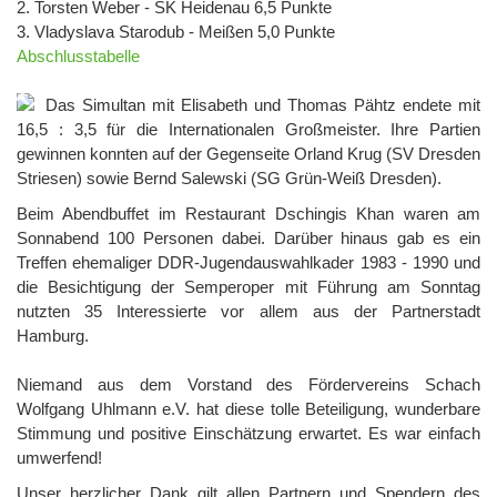
2. Torsten Weber - SK Heidenau 6,5 Punkte
3. Vladyslava Starodub - Meißen 5,0 Punkte
Abschlusstabelle
Das Simultan mit Elisabeth und Thomas Pähtz endete mit
16,5 : 3,5 für die Internationalen Großmeister. Ihre Partien
gewinnen konnten auf der Gegenseite Orland Krug (SV Dresden
Striesen) sowie Bernd Salewski (SG Grün-Weiß Dresden).
Beim Abendbuffet im Restaurant Dschingis Khan waren am
Sonnabend 100 Personen dabei. Darüber hinaus gab es ein
Treffen ehemaliger DDR-Jugendauswahlkader 1983 - 1990 und
die Besichtigung der Semperoper mit Führung am Sonntag
nutzten 35 Interessierte vor allem aus der Partnerstadt
Hamburg.
Niemand aus dem Vorstand des Fördervereins Schach
Wolfgang Uhlmann e.V. hat diese tolle Beteiligung, wunderbare
Stimmung und positive Einschätzung erwartet. Es war einfach
umwerfend!
Unser herzlicher Dank gilt allen Partnern und Spendern des