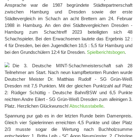
Ansprache war die 1987 begründete Städtepartnerschaft
zwischen Hamburg und Dresden sowie der erste
Städtevergleich im Schach an acht Brettern am 24. Februar
1988 in Hamburg. An den drei Städtevergleichen Dresden -
Hamburg zum Schachtreff 2023 beteiligten sich 48
Schachspieler. Bei den Erwachsenen lautete das Ergebnis 12 :
4 für Dresden, bei den Jugendlichen 10,5 : 5,5 für Hamburg und
bei den Grundschülern 12:4 für Dresden.
Spielberichtsbogen
.
Die 3. Deutsche MINT-Schachmeisterschaft sah 28
Teilnehmer am Start. Nach neun kampfbetonten Runden wurde
Deutscher Meister Dr. Matthias Rudolf - SG Grün-Weiß
Dresden mit 7,5 Punkten. Mit der gleichen Punktzahl auf Platz
2: Rüdiger Schüttig - Deutsche Bahn/BSW und 6,5 Punkte
reichten Andre Eilert - SG Grün-Weiß Dresden zum alleinigen 3.
Platz. Herzlichen Glückwunsch!
Abschlusstabelle
.
Spannung pur gab es in der letzten Runde beim Damenpreis.
Gleich vier Spielerinnen erreichten 4,5 Punkte und über Platz
2/3 musste sogar die Wertung nach Buchholzsumme
entscheiden: 1. Britta Leib - SC Agon Neumünster, 2. Christine