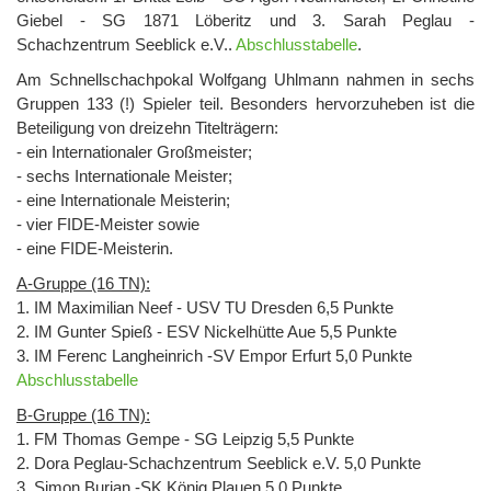
Giebel - SG 1871 Löberitz und 3. Sarah Peglau -
Schachzentrum Seeblick e.V..
Abschlusstabelle
.
Am Schnellschachpokal Wolfgang Uhlmann nahmen in sechs
Gruppen 133 (!) Spieler teil. Besonders hervorzuheben ist die
Beteiligung von dreizehn Titelträgern:
- ein Internationaler Großmeister;
- sechs Internationale Meister;
- eine Internationale Meisterin;
- vier FIDE-Meister sowie
- eine FIDE-Meisterin.
A-Gruppe (16 TN):
1. IM Maximilian Neef - USV TU Dresden 6,5 Punkte
2. IM Gunter Spieß - ESV Nickelhütte Aue 5,5 Punkte
3. IM Ferenc Langheinrich -SV Empor Erfurt 5,0 Punkte
Abschlusstabelle
B-Gruppe (16 TN):
1. FM Thomas Gempe - SG Leipzig 5,5 Punkte
2. Dora Peglau-Schachzentrum Seeblick e.V. 5,0 Punkte
3. Simon Burian -SK König Plauen 5,0 Punkte