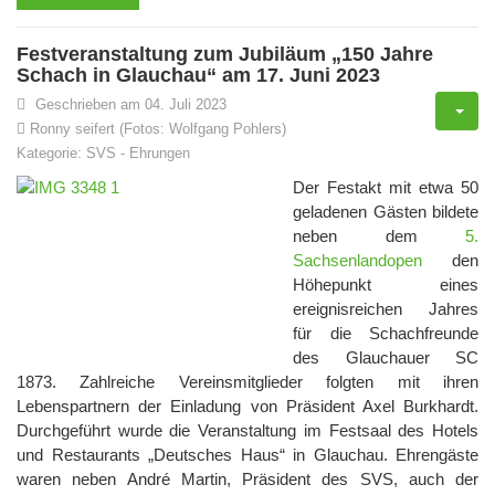
Festveranstaltung zum Jubiläum „150 Jahre
Schach in Glauchau“ am 17. Juni 2023
Geschrieben am 04. Juli 2023
Ronny seifert (Fotos: Wolfgang Pohlers)
Kategorie:
SVS
-
Ehrungen
Der Festakt mit etwa 50
geladenen Gästen bildete
neben dem
5.
Sachsenlandopen
den
Höhepunkt eines
ereignisreichen Jahres
für die Schachfreunde
des Glauchauer SC
1873. Zahlreiche Vereinsmitglieder folgten mit ihren
Lebenspartnern der Einladung von Präsident Axel Burkhardt.
Durchgeführt wurde die Veranstaltung im Festsaal des Hotels
und Restaurants „Deutsches Haus“ in Glauchau. Ehrengäste
waren neben André Martin, Präsident des SVS, auch der