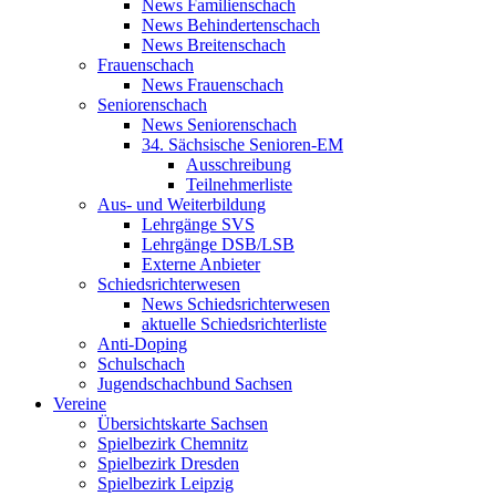
News Familienschach
News Behindertenschach
News Breitenschach
Frauenschach
News Frauenschach
Seniorenschach
News Seniorenschach
34. Sächsische Senioren-EM
Ausschreibung
Teilnehmerliste
Aus- und Weiterbildung
Lehrgänge SVS
Lehrgänge DSB/LSB
Externe Anbieter
Schiedsrichterwesen
News Schiedsrichterwesen
aktuelle Schiedsrichterliste
Anti-Doping
Schulschach
Jugendschachbund Sachsen
Vereine
Übersichtskarte Sachsen
Spielbezirk Chemnitz
Spielbezirk Dresden
Spielbezirk Leipzig