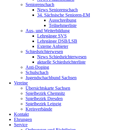
Seniorenschach
News Seniorenschach
34. Sächsische Senioren-EM
Ausschreibung
Teilnehmerliste
Aus- und Weiterbildung
Lehrgänge SVS
Lehrgänge DSB/LSB
Externe Anbieter
Schiedsrichterwesen
News Schiedsrichterwesen
aktuelle Schiedsrichterliste
Anti-Doping
Schulschach
Jugendschachbund Sachsen
Vereine
Übersichtskarte Sachsen
Spielbezirk Chemnitz
Spielbezirk Dresden
Spielbezirk Leipzig
Kreisverbände
Kontakt
Ehrungen
Service
Ordnungen und Richtlinien