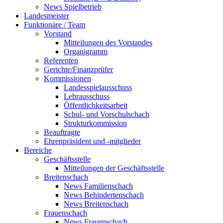
News Spielbetrieb
Landesmeister
Funktionäre / Team
Vorstand
Mitteilungen des Vorstandes
Organigramm
Referenten
Gerichte/Finanzprüfer
Kommissionen
Landesspielausschuss
Lehrausschuss
Öffentlichkeitsarbeit
Schul- und Vorschulschach
Strukturkommission
Beauftragte
Ehrenpräsident und -mitglieder
Bereiche
Geschäftsstelle
Mitteilungen der Geschäftsstelle
Breitenschach
News Familienschach
News Behindertenschach
News Breitenschach
Frauenschach
News Frauenschach