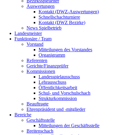
Bezirksspielleiter
Auswertungen
Kontakt (DWZ-Auswertungen)
Schnellschachturniere
Kontakt (DWZ Bezirke)
News Spielbetrieb
Landesmeister
Funktionäre / Team
Vorstand
Mitteilungen des Vorstandes
Organigramm
Referenten
Gerichte/Finanzprüfer
Kommissionen
Landesspielausschuss
Lehrausschuss
Öffentlichkeitsarbeit
Schul- und Vorschulschach
Strukturkommission
Beauftragte
Ehrenpräsident und -mitglieder
Bereiche
Geschäftsstelle
Mitteilungen der Geschäftsstelle
Breitenschach