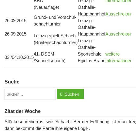
BRD
Leipzig -
Informationen
(Neuauflage)
Osthalle-
Hauptbahnhof
Ausschreibung
Grund- und Vorschul-
26.09.2015
Leipzig -
schachturnier
Osthalle-
26.09.2015
Hauptbahnhof
Ausschreibung
Leipzig spielt Schach
Leipzig -
(Breitenschachturnier)
Osthalle-
41. DSEM
Sportschule
weitere
03./04.10.2015
/Schnellschach)
Egidius Braun
Informationen
Suche
Suchen
Zitat der Woche
Stückeschreiben ist wie Schach: Bei der Eröffnung ist man frei;
dann bekommt die Partie ihre eigene Logik.