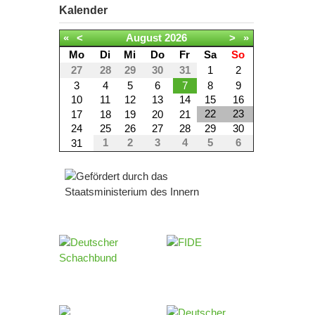
Kalender
«
<
August
2026
>
»
Mo
Di
Mi
Do
Fr
Sa
So
27
28
29
30
31
1
2
3
4
5
6
7
8
9
10
11
12
13
14
15
16
22
23
17
18
19
20
21
24
25
26
27
28
29
30
1
2
3
4
5
6
31