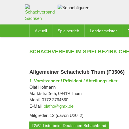
Aktuell
Spielbetrieb
Landesmeister
SCHACHVEREINE IM SPIELBEZIRK CH
Allgemeiner Schachclub Thum (F3506)
1. Vorsitzender / Präsident / Abteilungsleiter
Olaf Hofmann
Marktstraße 5, 09419 Thum
Mobil: 0172 3764560
E-Mail:
olafho@gmx.de
Mitglieder: 12 (davon U20: 2)
DWZ-Liste beim Deutschen Schachbund