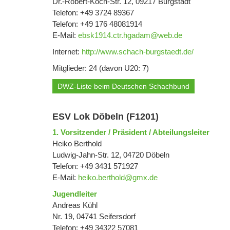
Dr.-Robert-Koch-Str. 12, 09217 Burgstädt
Telefon: +49 3724 89367
Telefon: +49 176 48081914
E-Mail:
ebsk1914.ctr.hgadam@web.de
Internet:
http://www.schach-burgstaedt.de/
Mitglieder: 24 (davon U20: 7)
DWZ-Liste beim Deutschen Schachbund
ESV Lok Döbeln (F1201)
1. Vorsitzender / Präsident / Abteilungsleiter
Heiko Berthold
Ludwig-Jahn-Str. 12, 04720 Döbeln
Telefon: +49 3431 571927
E-Mail:
heiko.berthold@gmx.de
Jugendleiter
Andreas Kühl
Nr. 19, 04741 Seifersdorf
Telefon: +49 34322 57081