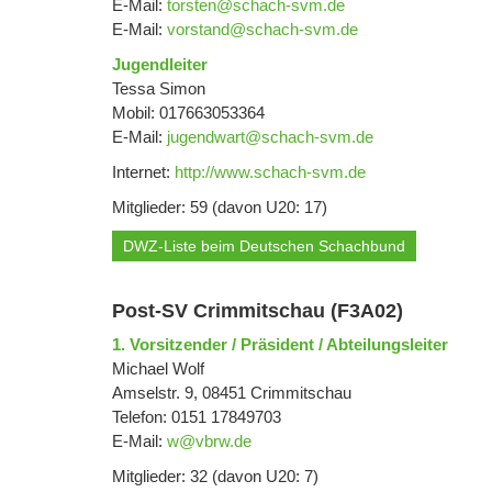
E-Mail:
torsten@schach-svm.de
E-Mail:
vorstand@schach-svm.de
Jugendleiter
Tessa Simon
Mobil: 017663053364
E-Mail:
jugendwart@schach-svm.de
Internet:
http://www.schach-svm.de
Mitglieder: 59 (davon U20: 17)
DWZ-Liste beim Deutschen Schachbund
Post-SV Crimmitschau (F3A02)
1. Vorsitzender / Präsident / Abteilungsleiter
Michael Wolf
Amselstr. 9, 08451 Crimmitschau
Telefon: 0151 17849703
E-Mail:
w@vbrw.de
Mitglieder: 32 (davon U20: 7)