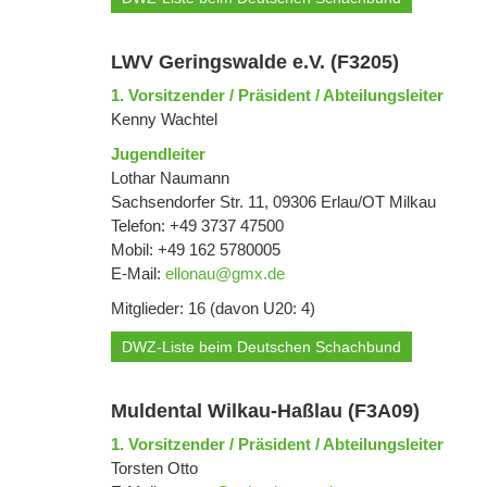
LWV Geringswalde e.V. (F3205)
1. Vorsitzender / Präsident / Abteilungsleiter
Kenny Wachtel
Jugendleiter
Lothar Naumann
Sachsendorfer Str. 11, 09306 Erlau/OT Milkau
Telefon: +49 3737 47500
Mobil: +49 162 5780005
E-Mail:
ellonau@gmx.de
Mitglieder: 16 (davon U20: 4)
DWZ-Liste beim Deutschen Schachbund
Muldental Wilkau-Haßlau (F3A09)
1. Vorsitzender / Präsident / Abteilungsleiter
Torsten Otto