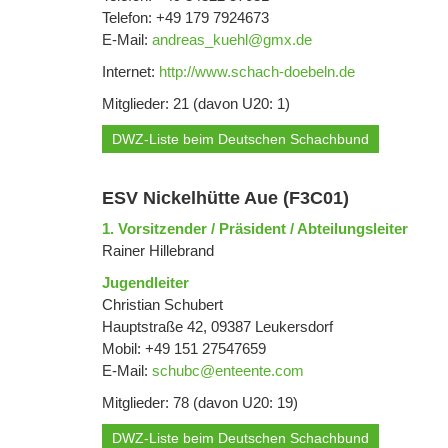
Telefon: +49 179 7924673
E-Mail:
andreas_kuehl@gmx.de
Internet:
http://www.schach-doebeln.de
Mitglieder: 21 (davon U20: 1)
DWZ-Liste beim Deutschen Schachbund
ESV Nickelhütte Aue (F3C01)
1. Vorsitzender / Präsident / Abteilungsleiter
Rainer Hillebrand
Jugendleiter
Christian Schubert
Hauptstraße 42, 09387 Leukersdorf
Mobil: +49 151 27547659
E-Mail:
schubc@enteente.com
Mitglieder: 78 (davon U20: 19)
DWZ-Liste beim Deutschen Schachbund