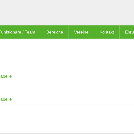
Funktionäre / Team
Bereiche
Vereine
Kontakt
Ehr
abelle
abelle