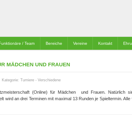
Funktionäre / Team
Bereiche
Vereine
Kontakt
Ehr
FÜR MÄDCHEN UND FRAUEN
Kategorie:
Turniere
-
Verschiedene
litzmeisterschaft (Online) für Mädchen und Frauen. Natürlich s
lt wird an drei Terminen mit maximal 13 Runden je Spieltermin. Alle
.