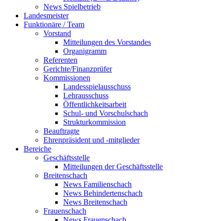
News Spielbetrieb
Landesmeister
Funktionäre / Team
Vorstand
Mitteilungen des Vorstandes
Organigramm
Referenten
Gerichte/Finanzprüfer
Kommissionen
Landesspielausschuss
Lehrausschuss
Öffentlichkeitsarbeit
Schul- und Vorschulschach
Strukturkommission
Beauftragte
Ehrenpräsident und -mitglieder
Bereiche
Geschäftsstelle
Mitteilungen der Geschäftsstelle
Breitenschach
News Familienschach
News Behindertenschach
News Breitenschach
Frauenschach
News Frauenschach