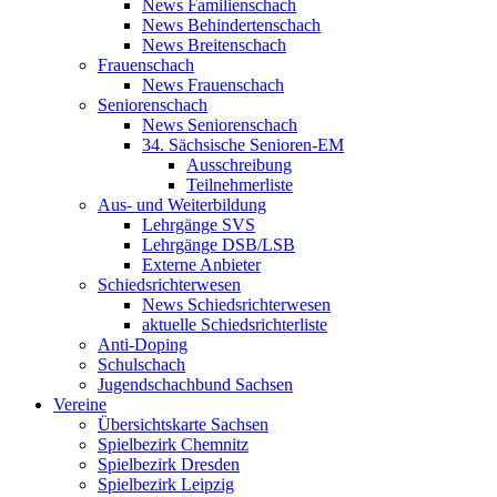
News Familienschach
News Behindertenschach
News Breitenschach
Frauenschach
News Frauenschach
Seniorenschach
News Seniorenschach
34. Sächsische Senioren-EM
Ausschreibung
Teilnehmerliste
Aus- und Weiterbildung
Lehrgänge SVS
Lehrgänge DSB/LSB
Externe Anbieter
Schiedsrichterwesen
News Schiedsrichterwesen
aktuelle Schiedsrichterliste
Anti-Doping
Schulschach
Jugendschachbund Sachsen
Vereine
Übersichtskarte Sachsen
Spielbezirk Chemnitz
Spielbezirk Dresden
Spielbezirk Leipzig