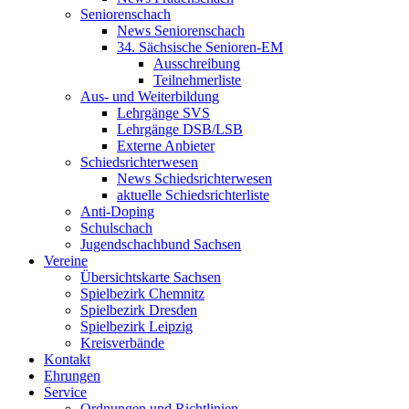
Seniorenschach
News Seniorenschach
34. Sächsische Senioren-EM
Ausschreibung
Teilnehmerliste
Aus- und Weiterbildung
Lehrgänge SVS
Lehrgänge DSB/LSB
Externe Anbieter
Schiedsrichterwesen
News Schiedsrichterwesen
aktuelle Schiedsrichterliste
Anti-Doping
Schulschach
Jugendschachbund Sachsen
Vereine
Übersichtskarte Sachsen
Spielbezirk Chemnitz
Spielbezirk Dresden
Spielbezirk Leipzig
Kreisverbände
Kontakt
Ehrungen
Service
Ordnungen und Richtlinien