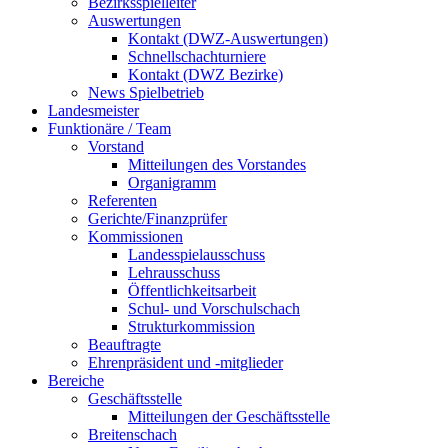
Bezirksspielleiter
Auswertungen
Kontakt (DWZ-Auswertungen)
Schnellschachturniere
Kontakt (DWZ Bezirke)
News Spielbetrieb
Landesmeister
Funktionäre / Team
Vorstand
Mitteilungen des Vorstandes
Organigramm
Referenten
Gerichte/Finanzprüfer
Kommissionen
Landesspielausschuss
Lehrausschuss
Öffentlichkeitsarbeit
Schul- und Vorschulschach
Strukturkommission
Beauftragte
Ehrenpräsident und -mitglieder
Bereiche
Geschäftsstelle
Mitteilungen der Geschäftsstelle
Breitenschach