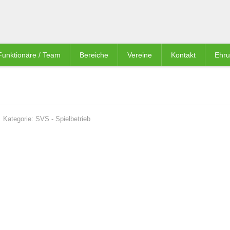
Funktionäre / Team
Bereiche
Vereine
Kontakt
Ehr
Kategorie:
SVS
-
Spielbetrieb