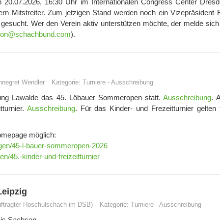
0.07.2026, 16:30 Uhr im Internationalen Congress Center Dresde
ern Mitstreiter. Zum jetzigen Stand werden noch ein Vizepräsident 
gesucht. Wer den Verein aktiv unterstützen möchte, der melde sich b
sion@schachbund.com
).
nnegret Wendler
Kategorie:
Turniere
-
Ausschreibung
tung Lawalde das 45. Löbauer Sommeropen statt.
Ausschreibung
. 
turnier.
Ausschreibung
. Für das Kinder- und Frezeitturnier gelten 
Homepage möglich:
ungen/45-l-bauer-sommeropen-2026
n/45.-kinder-und-freizeitturnier
Leipzig
uftragter Hoschulschach im DSB)
Kategorie:
Turniere
-
Ausschreibung
is Sachsen,