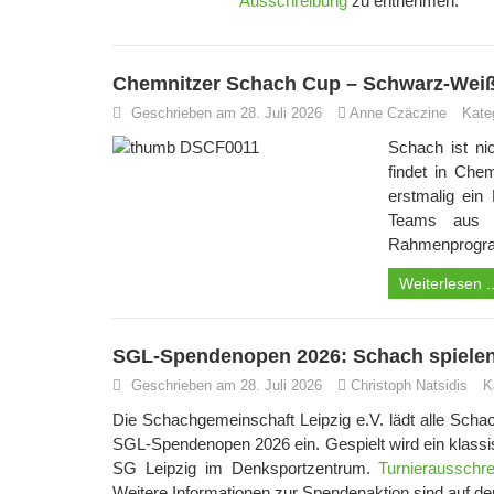
Ausschreibung
zu entnehmen.
Chemnitzer Schach Cup – Schwarz-Weiß
Geschrieben am 28. Juli 2026
Anne Czäczine
Kate
Schach ist ni
findet in Che
erstmalig ein
Teams aus g
Rahmenprogram
Weiterlesen ..
SGL-Spendenopen 2026: Schach spielen
Geschrieben am 28. Juli 2026
Christoph Natsidis
K
Die Schachgemeinschaft Leipzig e.V. lädt alle Sch
SGL-Spendenopen 2026 ein. Gespielt wird ein klass
SG Leipzig im Denksportzentrum.
Turnierausschr
Weitere Informationen zur Spendenaktion sind auf d