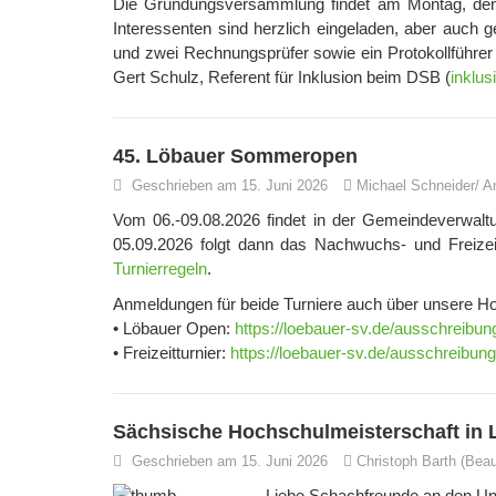
Die Gründungsversammlung findet am Montag, den 2
Interessenten sind herzlich eingeladen, aber auch g
und zwei Rechnungsprüfer sowie ein Protokollführer 
Gert Schulz, Referent für Inklusion beim DSB (
inklu
45. Löbauer Sommeropen
Geschrieben am 15. Juni 2026
Michael Schneider/ A
Vom 06.-09.08.2026 findet in der Gemeindeverwal
05.09.2026 folgt dann das Nachwuchs- und Freizeit
Turnierregeln
.
Anmeldungen für beide Turniere auch über unsere 
• Löbauer Open:
https://loebauer-sv.de/ausschreib
• Freizeitturnier:
https://loebauer-sv.de/ausschreibunge
Sächsische Hochschulmeisterschaft in 
Geschrieben am 15. Juni 2026
Christoph Barth (Bea
Liebe Schachfreunde an den Un