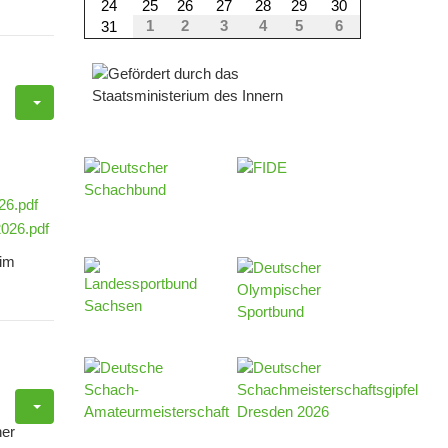
24
25
26
27
28
29
30
1
2
3
4
5
6
31
26.pdf
026.pdf
eim
ner