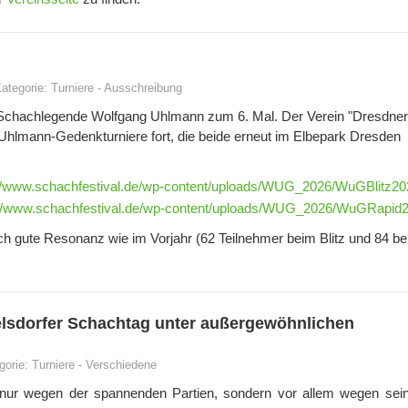
ategorie:
Turniere
-
Ausschreibung
r Schachlegende Wolfgang Uhlmann zum 6. Mal. Der Verein "Dresdner
g-Uhlmann-Gedenkturniere fort, die beide erneut im Elbepark Dresden
://www.schachfestival.de/wp-content/uploads/WUG_2026/WuGBlitz20
://www.schachfestival.de/wp-content/uploads/WUG_2026/WuGRapid2
ich gute Resonanz wie im Vorjahr (62 Teilnehmer beim Blitz und 84 b
elsdorfer Schachtag unter außergewöhnlichen
gorie:
Turniere
-
Verschiedene
t nur wegen der spannenden Partien, sondern vor allem wegen sei