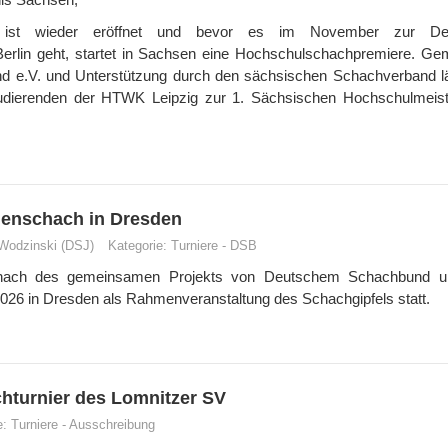
n ist wieder eröffnet und bevor es im November zur De
erlin geht, startet in Sachsen eine Hochschulschachpremiere. G
 e.V. und Unterstützung durch den sächsischen Schachverband l
dierenden der HTWK Leipzig zur 1. Sächsischen Hochschulmeist
enschach in Dresden
 Wodzinski (DSJ)
Kategorie:
Turniere
-
DSB
chach des gemeinsamen Projekts von Deutschem Schachbund u
2026 in Dresden als Rahmenveranstaltung des Schachgipfels statt.
hturnier des Lomnitzer SV
e:
Turniere
-
Ausschreibung