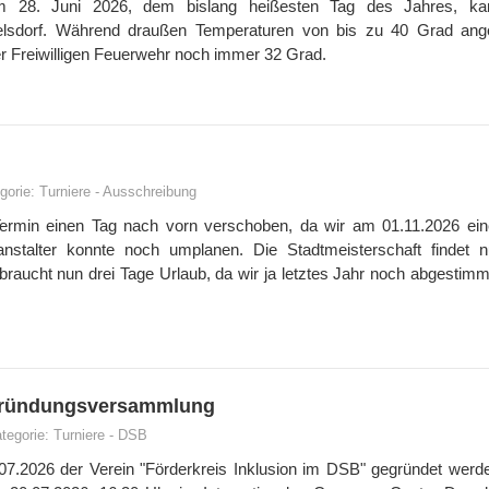
Am 28. Juni 2026, dem bislang heißesten Tag des Jahres, k
elsdorf. Während draußen Temperaturen von bis zu 40 Grad ang
er Freiwilligen Feuerwehr noch immer 32 Grad.
gorie:
Turniere
-
Ausschreibung
 Termin einen Tag nach vorn verschoben, da wir am 01.11.2026 ei
anstalter konnte noch umplanen. Die Stadtmeisterschaft findet
 braucht nun drei Tage Urlaub, da wir ja letztes Jahr noch abgestim
r Gründungsversammlung
tegorie:
Turniere
-
DSB
7.2026 der Verein "Förderkreis Inklusion im DSB" gegründet werd