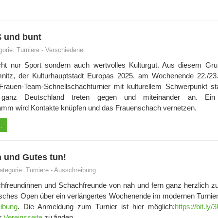
 und bunt
gorie:
Turniere
-
Verschiedene
cht nur Sport sondern auch wertvolles Kulturgut. Aus diesem Gr
mnitz, der Kulturhauptstadt Europas 2025, am Wochenende 22./23
 Frauen-Team-Schnellschachturnier mit kulturellem Schwerpunkt sta
anz Deutschland treten gegen und miteinander an. Ein
m wird Kontakte knüpfen und das Frauenschach vernetzen.
.
 und Gutes tun!
ategorie:
Turniere
-
Ausschreibung
achfreundinnen und Schachfreunde von nah und fern ganz herzlich 
isches Open über ein verlängertes Wochenende im modernen Turnier
eibung
. Die Anmeldung zum Turnier ist hier möglich:
https://bit.ly
er
Vereinsseite
zu finden.