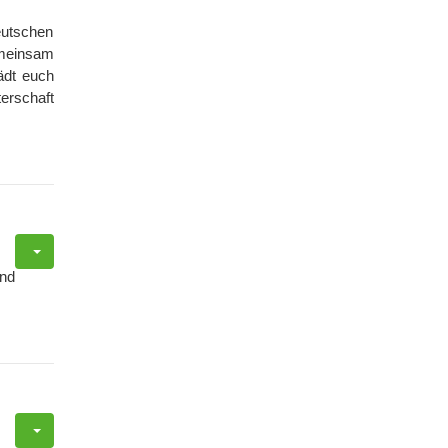
utschen
emeinsam
ädt euch
erschaft
nd