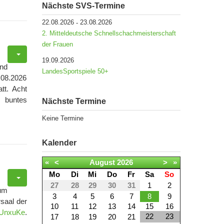
Nächste SVS-Termine
22.08.2026
23.08.2026
-
2. Mitteldeutsche Schnellschachmeisterschaft
der Frauen
19.09.2026
und
LandesSportspiele 50+
.08.2026
tt. Acht
 buntes
Nächste Termine
Keine Termine
Kalender
«
<
August
2026
>
»
Mo
Di
Mi
Do
Fr
Sa
So
27
28
29
30
31
1
2
zum
3
4
5
6
7
8
9
saal der
10
11
12
13
14
15
16
/3UnxuKe
.
22
23
17
18
19
20
21