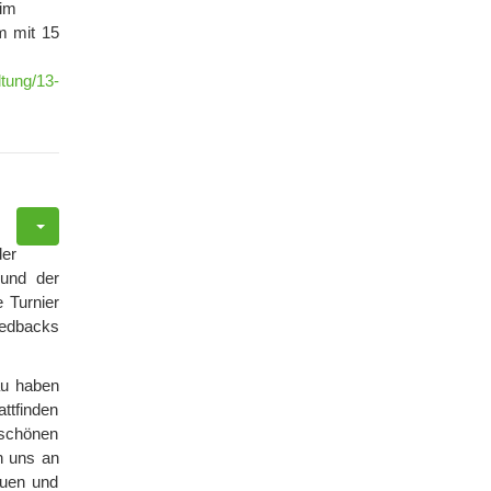
im
m mit 15
ltung/13-
er
 und der
 Turnier
eedbacks
au haben
ttfinden
rschönen
n uns an
auen und