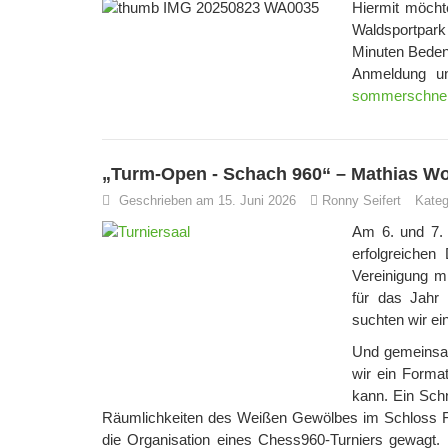
Hiermit möcht
Waldsportpark
Minuten Bedenk
Anmeldung un
sommerschnell
„Turm-Open - Schach 960“ – Mathias W
Geschrieben am 15. Juni 2026
Ronny Seifert
Kateg
Am 6. und 7. 
erfolgreiche
Vereinigung m
für das Jahr 
suchten wir ei
Und gemeinsa
wir ein Forma
kann. Ein Sch
Räumlichkeiten des Weißen Gewölbes im Schloss Fo
die Organisation eines Chess960-Turniers gewagt.