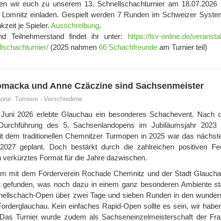
en wir euch zu unserem 13. Schnellschachturnier am 18.07.2026 
 Lomnitz einladen. Gespielt werden 7 Runden im Schweizer Syste
zeit je Spieler.
Ausschreibung
.
d Teilnehmerstand findet ihr unter:
https://lsv-online.de/veransta
schachturnier/
(2025 nahmen
66 Schachfreunde
am Turnier teil)
omacka und Anne Czäczine sind Sachsenmeister
orie:
Turniere
-
Verschiedene
Juni 2026 erlebte Glauchau ein besonderes Schachevent. Nach d
n Durchführung des 5. Sachsenlandopens im Jubiläumsjahr 2023
it dem traditionellen Chemnitzer Turmopen in 2025 war das nächste
2027 geplant. Doch bestärkt durch die zahlreichen positiven F
n verkürztes Format für die Jahre dazwischen.
m mit dem Förderverein Rochade Chemnitz und der Stadt Glauch
t gefunden, was noch dazu in einem ganz besonderen Ambiente sta
nellschach-Open über zwei Tage und sieben Runden in den wunde
rderglauchau. Kein einfaches Rapid-Open sollte es sein, wir habe
 Das Turnier wurde zudem als Sachseneinzelmeisterschaft der Fr