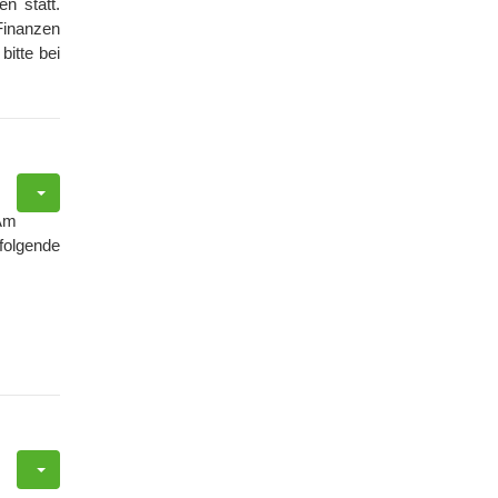
n statt.
Finanzen
itte bei
Am
folgende