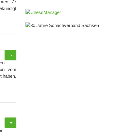
amen 77
ekündigt
nen
 nun vom
mt haben,
en.