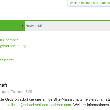
Weitere Beiträge aus Frauen
News LSB
in Chemnitz
dungsversammlung
estartet
haft
tegorie:
Turniere
-
SVS
lle Großröhrsdorf die diesjährige Blitz-Mannschaftsmeisterschaft sta
 an
spielleiter@schachverband-sachsen.com
.
Weitere Informationen 