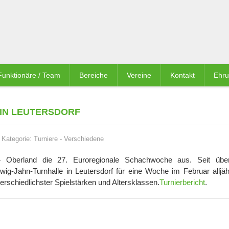
Funktionäre / Team
Bereiche
Vereine
Kontakt
Ehr
IN LEUTERSDORF
Kategorie:
Turniere
-
Verschiedene
 Oberland die 27. Euroregionale Schachwoche aus. Seit übe
udwig-Jahn-Turnhalle in Leutersdorf für eine Woche im Februar alljäh
erschiedlichster Spielstärken und Altersklassen.
Turnierbericht
.