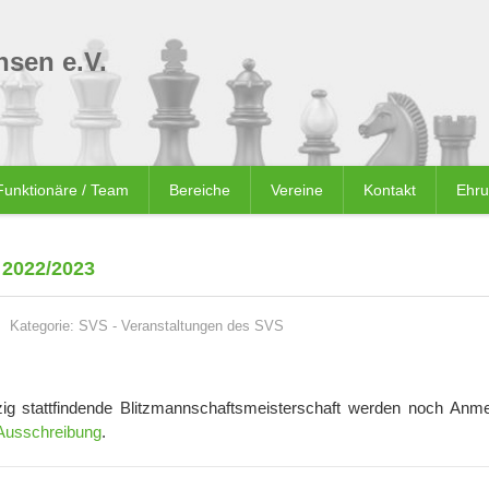
sen e.V.
Funktionäre / Team
Bereiche
Vereine
Kontakt
Ehr
022/2023
Kategorie:
SVS
-
Veranstaltungen des SVS
zig stattfindende Blitzmannschaftsmeisterschaft werden noch Anm
Ausschreibung
.