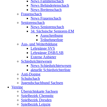
News Familienschach
News Behindertenschach
News Breitenschach
Frauenschach
News Frauenschach
Seniorenschach
News Seniorenschach
34. Sächsische Senioren-EM
Ausschreibung
Teilnehmerliste
Aus- und Weiterbildung
Lehrgänge SVS
Lehrgänge DSB/LSB
Externe Anbieter
Schiedsrichterwesen
News Schiedsrichterwesen
aktuelle Schiedsrichterliste
Anti-Doping
Schulschach
Jugendschachbund Sachsen
Vereine
Übersichtskarte Sachsen
Spielbezirk Chemnitz
Spielbezirk Dresden
Spielbezirk Leipzig