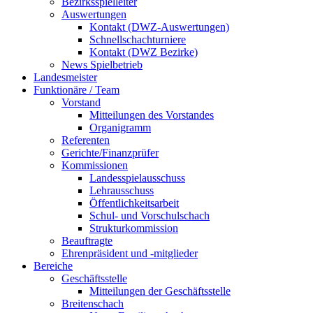
Bezirksspielleiter
Auswertungen
Kontakt (DWZ-Auswertungen)
Schnellschachturniere
Kontakt (DWZ Bezirke)
News Spielbetrieb
Landesmeister
Funktionäre / Team
Vorstand
Mitteilungen des Vorstandes
Organigramm
Referenten
Gerichte/Finanzprüfer
Kommissionen
Landesspielausschuss
Lehrausschuss
Öffentlichkeitsarbeit
Schul- und Vorschulschach
Strukturkommission
Beauftragte
Ehrenpräsident und -mitglieder
Bereiche
Geschäftsstelle
Mitteilungen der Geschäftsstelle
Breitenschach