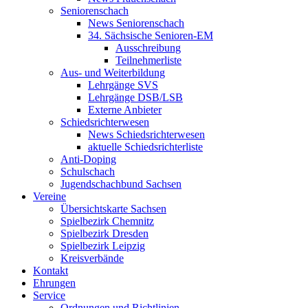
Seniorenschach
News Seniorenschach
34. Sächsische Senioren-EM
Ausschreibung
Teilnehmerliste
Aus- und Weiterbildung
Lehrgänge SVS
Lehrgänge DSB/LSB
Externe Anbieter
Schiedsrichterwesen
News Schiedsrichterwesen
aktuelle Schiedsrichterliste
Anti-Doping
Schulschach
Jugendschachbund Sachsen
Vereine
Übersichtskarte Sachsen
Spielbezirk Chemnitz
Spielbezirk Dresden
Spielbezirk Leipzig
Kreisverbände
Kontakt
Ehrungen
Service
Ordnungen und Richtlinien