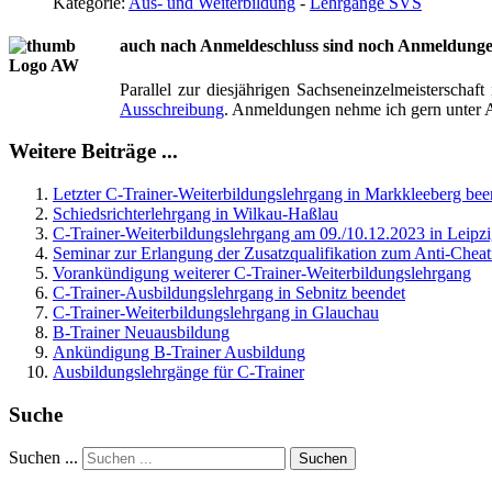
Kategorie:
Aus- und Weiterbildung
-
Lehrgänge SVS
auch nach Anmeldeschluss sind noch Anmeldungen m
Parallel zur diesjährigen Sachseneinzelmeisterschaf
Ausschreibung
. Anmeldungen nehme ich gern unter 
Weitere Beiträge ...
Letzter C-Trainer-Weiterbildungslehrgang in Markkleeberg bee
Schiedsrichterlehrgang in Wilkau-Haßlau
C-Trainer-Weiterbildungslehrgang am 09./10.12.2023 in Leipz
Seminar zur Erlangung der Zusatzqualifikation zum Anti-Cheat
Vorankündigung weiterer C-Trainer-Weiterbildungslehrgang
C-Trainer-Ausbildungslehrgang in Sebnitz beendet
C-Trainer-Weiterbildungslehrgang in Glauchau
B-Trainer Neuausbildung
Ankündigung B-Trainer Ausbildung
Ausbildungslehrgänge für C-Trainer
Suche
Suchen ...
Suchen