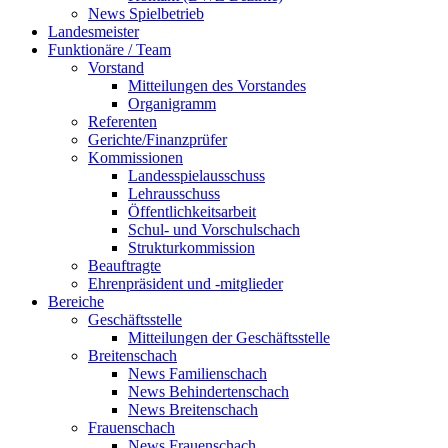
News Spielbetrieb
Landesmeister
Funktionäre / Team
Vorstand
Mitteilungen des Vorstandes
Organigramm
Referenten
Gerichte/Finanzprüfer
Kommissionen
Landesspielausschuss
Lehrausschuss
Öffentlichkeitsarbeit
Schul- und Vorschulschach
Strukturkommission
Beauftragte
Ehrenpräsident und -mitglieder
Bereiche
Geschäftsstelle
Mitteilungen der Geschäftsstelle
Breitenschach
News Familienschach
News Behindertenschach
News Breitenschach
Frauenschach
News Frauenschach