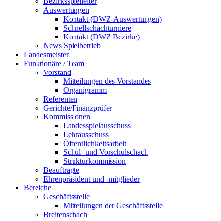
Bezirksspielleiter
Auswertungen
Kontakt (DWZ-Auswertungen)
Schnellschachturniere
Kontakt (DWZ Bezirke)
News Spielbetrieb
Landesmeister
Funktionäre / Team
Vorstand
Mitteilungen des Vorstandes
Organigramm
Referenten
Gerichte/Finanzprüfer
Kommissionen
Landesspielausschuss
Lehrausschuss
Öffentlichkeitsarbeit
Schul- und Vorschulschach
Strukturkommission
Beauftragte
Ehrenpräsident und -mitglieder
Bereiche
Geschäftsstelle
Mitteilungen der Geschäftsstelle
Breitenschach