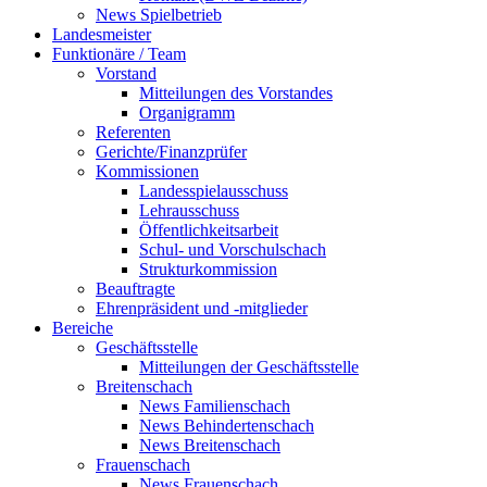
News Spielbetrieb
Landesmeister
Funktionäre / Team
Vorstand
Mitteilungen des Vorstandes
Organigramm
Referenten
Gerichte/Finanzprüfer
Kommissionen
Landesspielausschuss
Lehrausschuss
Öffentlichkeitsarbeit
Schul- und Vorschulschach
Strukturkommission
Beauftragte
Ehrenpräsident und -mitglieder
Bereiche
Geschäftsstelle
Mitteilungen der Geschäftsstelle
Breitenschach
News Familienschach
News Behindertenschach
News Breitenschach
Frauenschach
News Frauenschach