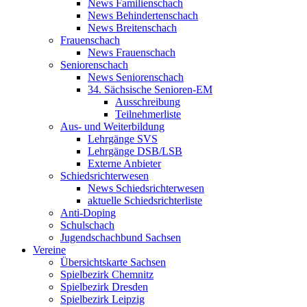
News Familienschach
News Behindertenschach
News Breitenschach
Frauenschach
News Frauenschach
Seniorenschach
News Seniorenschach
34. Sächsische Senioren-EM
Ausschreibung
Teilnehmerliste
Aus- und Weiterbildung
Lehrgänge SVS
Lehrgänge DSB/LSB
Externe Anbieter
Schiedsrichterwesen
News Schiedsrichterwesen
aktuelle Schiedsrichterliste
Anti-Doping
Schulschach
Jugendschachbund Sachsen
Vereine
Übersichtskarte Sachsen
Spielbezirk Chemnitz
Spielbezirk Dresden
Spielbezirk Leipzig