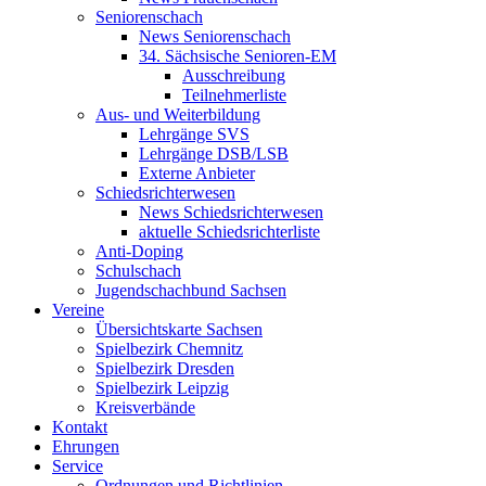
Seniorenschach
News Seniorenschach
34. Sächsische Senioren-EM
Ausschreibung
Teilnehmerliste
Aus- und Weiterbildung
Lehrgänge SVS
Lehrgänge DSB/LSB
Externe Anbieter
Schiedsrichterwesen
News Schiedsrichterwesen
aktuelle Schiedsrichterliste
Anti-Doping
Schulschach
Jugendschachbund Sachsen
Vereine
Übersichtskarte Sachsen
Spielbezirk Chemnitz
Spielbezirk Dresden
Spielbezirk Leipzig
Kreisverbände
Kontakt
Ehrungen
Service
Ordnungen und Richtlinien