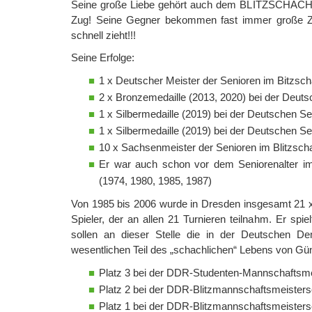
Seine große Liebe gehört auch dem BLITZSCHACH! Er
Zug! Seine Gegner bekommen fast immer große Ze
schnell zieht!!!
Seine Erfolge:
1 x Deutscher Meister der Senioren im Bitzsc
2 x Bronzemedaille (2013, 2020) bei der Deut
1 x Silbermedaille (2019) bei der Deutschen S
1 x Silbermedaille (2019) bei der Deutschen S
10 x Sachsenmeister der Senioren im Blitzscha
Er war auch schon vor dem Seniorenalter im 
(1974, 1980, 1985, 1987)
Von 1985 bis 2006 wurde in Dresden insgesamt 21 x
Spieler, der an allen 21 Turnieren teilnahm. Er spi
sollen an dieser Stelle die in der Deutschen De
wesentlichen Teil des „schachlichen“ Lebens von Günt
Platz 3 bei der DDR-Studenten-Mannschaftsm
Platz 2 bei der DDR-Blitzmannschaftsmeisters
Platz 1 bei der DDR-Blitzmannschaftsmeisters