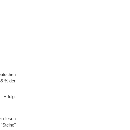
eutschen
55 % der
 Erfolg:
i diesen
"Steine"