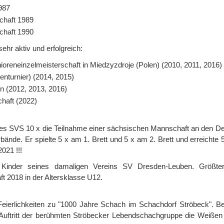
1987
chaft 1989
chaft 1990
hr aktiv und erfolgreich:
oreneinzelmeisterschaft in Miedzyzdroje (Polen) (2010, 2011, 2016)
enturnier) (2014, 2015)
n (2012, 2013, 2016)
chaft (2022)
 des SVS 10 x die Teilnahme einer sächsischen Mannschaft an den D
nde. Er spielte 5 x am 1. Brett und 5 x am 2. Brett und erreichte 
21 !!!
ie Kinder seines damaligen Vereins SV Dresden-Leuben. Größter
t 2018 in der Altersklasse U12.
eierlichkeiten zu "1000 Jahre Schach im Schachdorf Ströbeck". Be
m Auftritt der berühmten Ströbecker Lebendschachgruppe die Weißen 