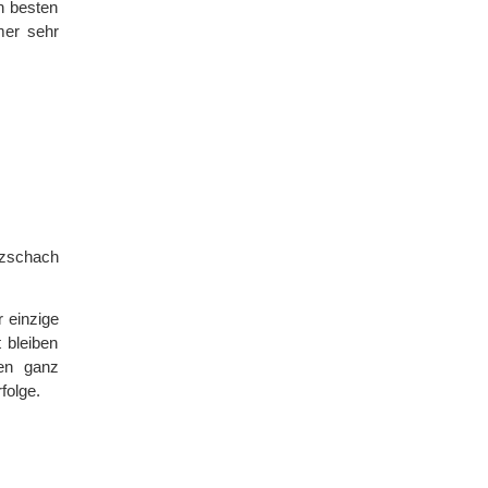
n besten
mer sehr
tzschach
 einzige
t bleiben
nen ganz
folge.