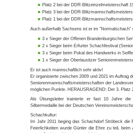
Platz 2 bei der DDR-Blitzeinzelmeisterschaft 
Platz 3 bei der DDR-Blitzmannschaftsmeisters
Platz 1 bei der DDR-Blitzmannschaftsmeisters
Auch außerhalb Sachsens ist er im "Normalschach" se
3 x Sieger der Offenen Brandenburgischen Seni
2 x Sieger beim Erfurter Schachfestival (Senior
3 x Sieger beim Pokal des Handwerks in Seiffe
1 x Sieger der Oberlausitzer Seniorenmeisters
Er ist auch mannschaftlich sehr aktiv!
Er organisierte zwischen 2009 und 2021 im Auftrag
Seniorenmannschaftsmeisterschaften der Landesverbä
möglichen Punkte. HERAUSRAGEND: Der 3. Platz 20
Als Übungsleiter trainierte er fast 10 Jahre d
Silbermedaille bei der Deutschen Vereinsmeisterschaf
Schachkultur:
Im Jahr 2011 beging das Schachdorf Ströbeck die F
Feierlichkeiten wurde Günter die Ehre zu teil, bei