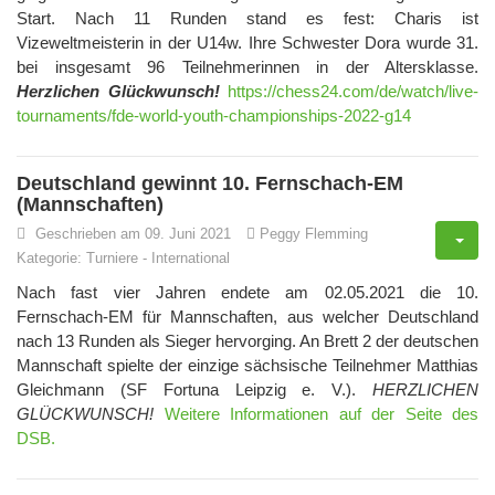
Start. Nach 11 Runden stand es fest: Charis ist
Vizeweltmeisterin in der U14w. Ihre Schwester Dora wurde 31.
bei insgesamt 96 Teilnehmerinnen in der Altersklasse.
Herzlichen Glückwunsch!
https://chess24.com/de/watch/live-
tournaments/fde-world-youth-championships-2022-g14
Deutschland gewinnt 10. Fernschach-EM
(Mannschaften)
Geschrieben am 09. Juni 2021
Peggy Flemming
Kategorie:
Turniere
-
International
Nach fast vier Jahren endete am 02.05.2021 die 10.
Fernschach-EM für Mannschaften, aus welcher Deutschland
nach 13 Runden als Sieger hervorging. An Brett 2 der deutschen
Mannschaft spielte der einzige sächsische Teilnehmer Matthias
Gleichmann (SF Fortuna Leipzig e. V.).
HERZLICHEN
GLÜCKWUNSCH!
Weitere Informationen auf der Seite des
DSB.