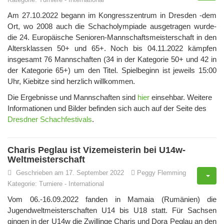
Am 27.10.2022 begann im Kongresszentrum in Dresden -dem
Ort, wo 2008 auch die Schacholympiade ausgetragen wurde-
die 24. Europäische Senioren-Mannschaftsmeisterschaft in den
Altersklassen 50+ und 65+. Noch bis 04.11.2022 kämpfen
insgesamt 76 Mannschaften (34 in der Kategorie 50+ und 42 in
der Kategorie 65+) um den Titel. Spielbeginn ist jeweils 15:00
Uhr, Kiebitze sind herzlich willkommen.
Die Ergebnisse und Mannschaften sind
hier
einsehbar. Weitere
Informationen und Bilder befinden sich auch auf der Seite des
Dresdner Schachfestivals
.
Charis Peglau ist Vizemeisterin bei U14w-
Weltmeisterschaft
Geschrieben am 17. September 2022
Peggy Flemming
Kategorie:
Turniere
-
International
Vom 06.-16.09.2022 fanden in Mamaia (Rumänien) die
Jugendweltmeisterschaften U14 bis U18 statt. Für Sachsen
gingen in der U14w die Zwillinge Charis und Dora Peglau an den