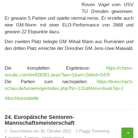
Roven Vogel vom USV
TU Dresden gewonnen.
Er gewann 5 Partien und spielte viermal remis. Er erzielte auch
eine GM-Norm mit einer ELO-Performance von 2668 und
gewann 22 Elopunkte dazu.
Den zweiten Platz belegte GM Mihail Marin aus Rumänien und
den dritten Platz erreichte der Dresdner GM Jens-Uwe Maiwald.
Die kompletten Ergebnisse:
https://chess-
results.com/tnr828301.aspx?lan=1&art=2&fed=GER
Die Partien zum nachspielen:
https://liveschach-
schau.de/turniere/ger/index.php?Nr=131&Menu=live&Tip=1
Abschlusstabelle
24. Europäische Senioren-
Mannschaftsmeisterschaft
Geschrieben am 30. Oktober 2022
Peggy Flemming
Kategorie:
Turniere
-
International