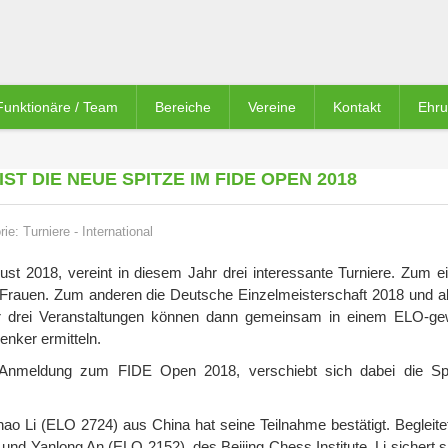
Funktionäre / Team
Bereiche
Vereine
Kontakt
Ehr
IST DIE NEUE SPITZE IM FIDE OPEN 2018
rie:
Turniere
-
International
t 2018, vereint in diesem Jahr drei interessante Turniere. Zum e
rauen. Zum anderen die Deutsche Einzelmeisterschaft 2018 und als
ler drei Veranstaltungen können dann gemeinsam in einem ELO-ge
enker ermitteln.
en Anmeldung zum FIDE Open 2018, verschiebt sich dabei die Sp
o Li (ELO 2724) aus China hat seine Teilnahme bestätigt. Begleitet
nd Yanlong An (ELO 2152), des Beijing Chess Institute. Li sichert s