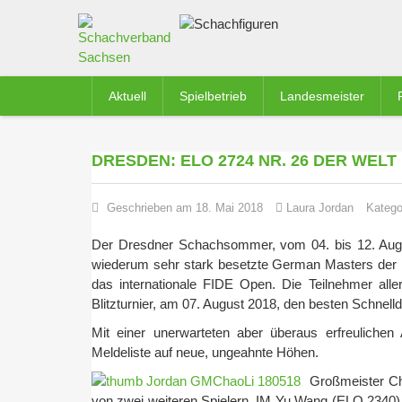
Aktuell
Spielbetrieb
Landesmeister
DRESDEN: ELO 2724 NR. 26 DER WELT 
Geschrieben am 18. Mai 2018
Laura Jordan
Katego
Der Dresdner Schachsommer, vom 04. bis 12. Augus
wiederum sehr stark besetzte German Masters der F
das internationale FIDE Open. Die Teilnehmer al
Blitzturnier, am 07. August 2018, den besten Schnelld
Mit einer unerwarteten aber überaus erfreulich
Meldeliste auf neue, ungeahnte Höhen.
Großmeister Cha
von zwei weiteren Spielern, IM Yu Wang (ELO 2340) u