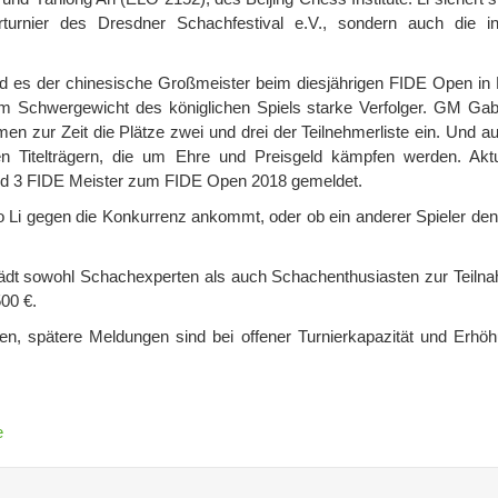
turnier des Dresdner Schachfestival e.V., sondern auch die inof
rd es der chinesische Großmeister beim diesjährigen FIDE Open in
 dem Schwergewicht des königlichen Spiels starke Verfolger. GM Ga
 zur Zeit die Plätze zwei und drei der Teilnehmerliste ein. Und a
n Titelträgern, die um Ehre und Preisgeld kämpfen werden. Aktu
 und 3 FIDE Meister zum FIDE Open 2018 gemeldet.
 Li gegen die Konkurrenz ankommt, oder ob ein anderer Spieler den 
lädt sowohl Schachexperten als auch Schachenthusiasten zur Teilna
00 €.
n, spätere Meldungen sind bei offener Turnierkapazität und Erhö
e