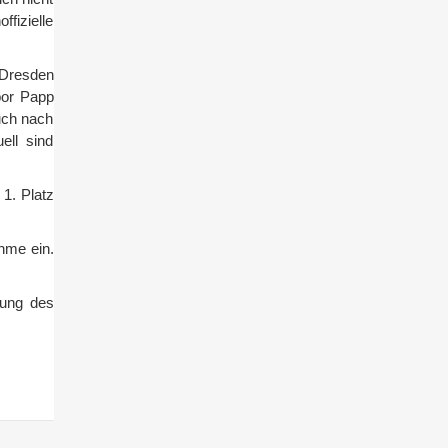
fizielle
 Dresden
bor Papp
uch nach
ell sind
1. Platz
hme ein.
hung des