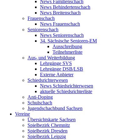
News Familienschach
News Behindertenschach
News Breitenschach
Frauenschach
News Frauenschach
Seniorenschach
News Seniorenschach
34. Sächsische Senioren-EM
Ausschreibung
Teilnehmerliste
Aus- und Weiterbildung
Lehrgänge SVS
Lehrgänge DSB/LSB
Externe Anbieter
Schiedsrichterwesen
News Schiedsrichterwesen
aktuelle Schiedsrichterliste
Anti-Doping
Schulschach
Jugendschachbund Sachsen
Vereine
Übersichtskarte Sachsen
Spielbezirk Chemnitz
Spielbezirk Dresden
Spielbezirk Leipzig