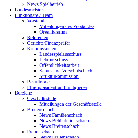
News Spielbetrieb
Landesmeister
Funktionäre / Team
Vorstand
Mitteilungen des Vorstandes
Organigramm
Referenten
Gerichte/Finanzprüfer
Kommissionen
Landesspielausschuss
Lehrausschuss
Öffentlichkeitsarbeit
Schul- und Vorschulschach
Strukturkommission
Beauftragte
Ehrenpräsident und -mitglieder
Bereiche
Geschäftsstelle
Mitteilungen der Geschäftsstelle
Breitenschach
News Familienschach
News Behindertenschach
News Breitenschach
Frauenschach
News Frauenschach