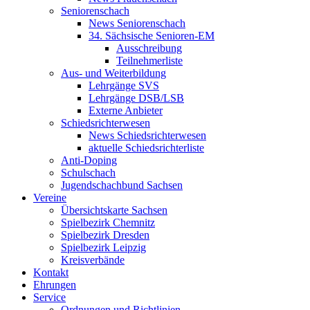
Seniorenschach
News Seniorenschach
34. Sächsische Senioren-EM
Ausschreibung
Teilnehmerliste
Aus- und Weiterbildung
Lehrgänge SVS
Lehrgänge DSB/LSB
Externe Anbieter
Schiedsrichterwesen
News Schiedsrichterwesen
aktuelle Schiedsrichterliste
Anti-Doping
Schulschach
Jugendschachbund Sachsen
Vereine
Übersichtskarte Sachsen
Spielbezirk Chemnitz
Spielbezirk Dresden
Spielbezirk Leipzig
Kreisverbände
Kontakt
Ehrungen
Service
Ordnungen und Richtlinien