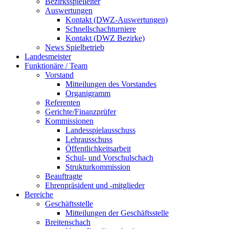
Bezirksspielleiter
Auswertungen
Kontakt (DWZ-Auswertungen)
Schnellschachturniere
Kontakt (DWZ Bezirke)
News Spielbetrieb
Landesmeister
Funktionäre / Team
Vorstand
Mitteilungen des Vorstandes
Organigramm
Referenten
Gerichte/Finanzprüfer
Kommissionen
Landesspielausschuss
Lehrausschuss
Öffentlichkeitsarbeit
Schul- und Vorschulschach
Strukturkommission
Beauftragte
Ehrenpräsident und -mitglieder
Bereiche
Geschäftsstelle
Mitteilungen der Geschäftsstelle
Breitenschach