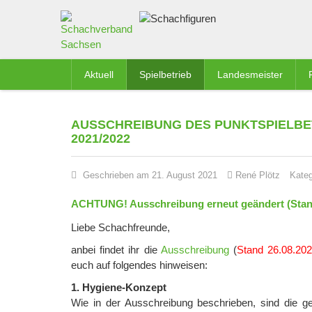
Aktuell
Spielbetrieb
Landesmeister
AUSSCHREIBUNG DES PUNKTSPIELBET
2021/2022
Geschrieben am 21. August 2021
René Plötz
Kateg
ACHTUNG! Ausschreibung erneut geändert (Stand
Liebe Schachfreunde,
anbei findet ihr die
Ausschreibung
(
Stand 26.08.20
euch auf folgendes hinweisen:
1. Hygiene-Konzept
Wie in der Ausschreibung beschrieben, sind die g