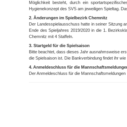
Möglichkeit besteht, durch ein sportartspezifisc
Hygienekonzept des SVS am jeweiligen Spieltag. Das 
2. Änderungen im Spielbezirk Chemnitz
Der Landesspielausschuss hatte in seiner Sitzung a
Ende des Spieljahres 2019/2020 in die 1. Bezirkskla
Chemnitz mit 4 Staffeln.
3. Startgeld für die Spielsaison
Bitte beachtet, dass dieses Jahr ausnahmsweise ers
die Spielsaison ist. Die Bankverbindung findet ihr wi
4. Anmeldeschluss für die Mannschaftsmeldunge
Der Anmeldeschluss für die Mannschaftsmeldungen 