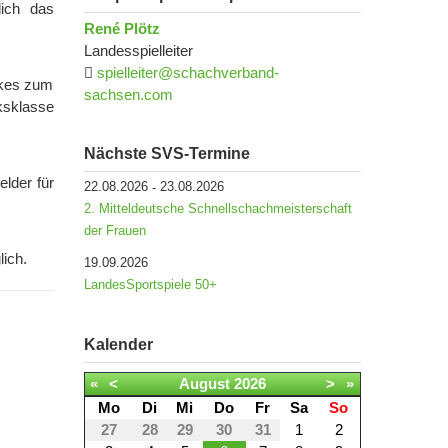
lich das
René Plötz
Landesspielleiter
spielleiter@schachverband-
rkes zum
sachsen.com
ksklasse
Nächste SVS-Termine
elder für
22.08.2026
23.08.2026
-
2. Mitteldeutsche Schnellschachmeisterschaft
der Frauen
ich.
19.09.2026
LandesSportspiele 50+
Kalender
«
<
August
2026
>
»
Mo
Di
Mi
Do
Fr
Sa
So
27
28
29
30
31
1
2