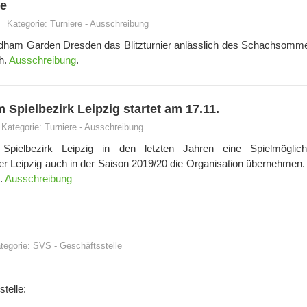
ne
Kategorie:
Turniere
-
Ausschreibung
ndham Garden Dresden das Blitzturnier anlässlich des Schachsomm
h.
Ausschreibung
.
Spielbezirk Leipzig startet am 17.11.
Kategorie:
Turniere
-
Ausschreibung
ielbezirk Leipzig in den letzten Jahren eine Spielmöglichk
er Leipzig auch in der Saison 2019/20 die Organisation übernehmen.
9.
Ausschreibung
tegorie:
SVS
-
Geschäftsstelle
telle: