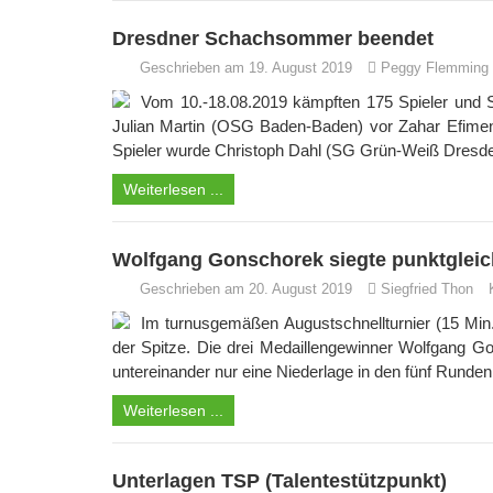
Dresdner Schachsommer beendet
Geschrieben am 19. August 2019
Peggy Flemming (
Vom 10.-18.08.2019 kämpften 175 Spieler und Sp
Julian Martin (OSG Baden-Baden) vor Zahar Efimenk
Spieler wurde Christoph Dahl (SG Grün-Weiß Dresden)
Weiterlesen ...
Wolfgang Gonschorek siegte punktgleic
Geschrieben am 20. August 2019
Siegfried Thon
Im turnusgemäßen Augustschnellturnier (15 Min
der Spitze. Die drei Medaillengewinner Wolfgang Go
untereinander nur eine Niederlage in den fünf Runden
Weiterlesen ...
Unterlagen TSP (Talentestützpunkt)