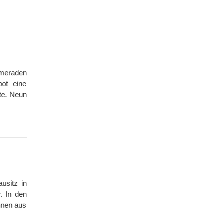
meraden
ot eine
te. Neun
usitz in
. In den
innen aus