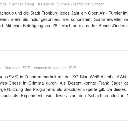
otos: Siegfried Thon)
Kategorie:
Turniere
-
Frohburger Schach
chclub und die Stadt Frohburg jedes Jahr ein Open Air - Turnier im
ielern mehr als hold gesonnen. Bei schönstem Sommerwetter w
ührt. Mit einer Beteiligung von 28 Teilnehmern aus drei Bundesländern
n
Kategorie:
SVS
-
Veranstaltungen des SVS
en (SVS) in Zusammenarbeit mit der SG Blau-Weiß Altenhain/ Abt
iss-Chess in Grimma durch. Als Dozent konnte Frank Jäger g
ange Nutzung des Programms als absoluter Experte gilt. Da dieses
) auch als Experiment, wie dieses von den Schachfreunden in