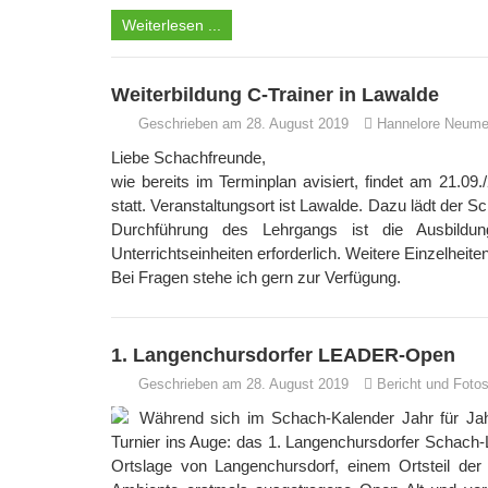
Weiterlesen ...
Weiterbildung C-Trainer in Lawalde
Geschrieben am 28. August 2019
Hannelore Neume
Liebe Schachfreunde,
wie bereits im Terminplan avisiert, findet am 21.09
statt. Veranstaltungsort ist Lawalde. Dazu lädt der S
Durchführung des Lehrgangs ist die Ausbildun
Unterrichtseinheiten erforderlich. Weitere Einzelheit
Bei Fragen stehe ich gern zur Verfügung.
1. Langenchursdorfer LEADER-Open
Geschrieben am 28. August 2019
Bericht und Foto
Während sich im Schach-Kalender Jahr für Jahr
Turnier ins Auge: das 1. Langenchursdorfer Schach
Ortslage von Langenchursdorf, einem Ortsteil d