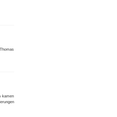
d Thomas
on kamen
ierungen