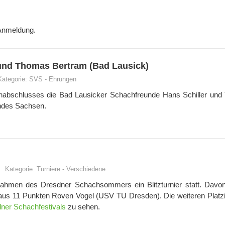
 Anmeldung.
 und Thomas Bertram (Bad Lausick)
Kategorie:
SVS
-
Ehrungen
nabschlusses die Bad Lausicker Schachfreunde Hans Schiller un
ndes Sachsen.
Kategorie:
Turniere
-
Verschiedene
 Rahmen des Dresdner Schachsommers ein Blitzturnier statt. Dav
5 aus 11 Punkten Roven Vogel (USV TU Dresden). Die weiteren Platz
ner Schachfestivals
zu sehen.