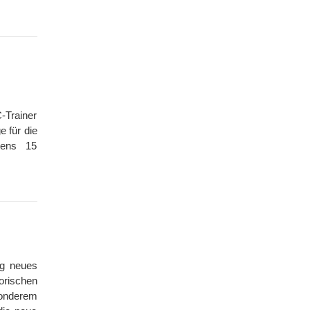
C-Trainer
e für die
tens 15
ig neues
orischen
sonderem