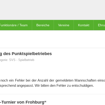
Funktionäre / Team
Bereiche
Vereine
Kontakt
Ehr
g des Punktspielbetriebes
egorie:
SVS
-
Spielbetrieb
n noch ein Fehler bei der Anzahl der gemeldeten Mannschaften einsc
tsprechend angepasst. Wir bitten den Fehler zu entschuldigen.
r-Turnier von Frohburg“