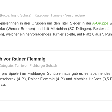
Fotos: Ingrid Schulz)
Kategorie:
Turniere
-
Verschiedene
ielerinnen in drei Gruppen um den Titel. Sieger in der
A-Gruppe
w
o (Werder Bremen) und Lilit Mkrtchian (SC Dillingen). Bester säc
, welcher ein hervorragendes Turnier spielte, auf Platz 6 aus 9 Pun
h vor Rainer Flemmig
Kategorie:
Turniere
-
Frohburger Schach
. pro Spieler) im Frohburger Schützenhaus gab es ein spannendes 
nschorek (4 P.), Rainer Flemmig (4 P.) und Matthias Häßner (3,5 P.
 zu.