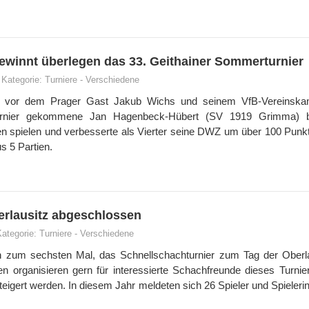
gewinnt überlegen das 33. Geithainer Sommerturnier
Kategorie:
Turniere
-
Verschiedene
g vor dem Prager Gast Jakub Wichs und seinem VfB-Vereinska
Turnier gekommene Jan Hagenbeck-Hübert (SV 1919 Grimma) b
en spielen und verbesserte als Vierter seine DWZ um über 100 Punk
s 5 Partien.
erlausitz abgeschlossen
Kategorie:
Turniere
-
Verschiedene
 zum sechsten Mal, das Schnellschachturnier zum Tag der Oberla
n organisieren gern für interessierte Schachfreunde dieses Turnier
teigert werden. In diesem Jahr meldeten sich 26 Spieler und Spieler