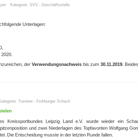
yer
Kategorie:
SVS
-
Geschäftsstelle
chfolgende Unterlagen:
0,
 2020.
nzureichen, der
Verwendungsnachweis
bis zum
30.11.2019
. Beides
Kategorie:
Turniere
-
Frohburger Schach
pielen
s Kreissportbundes Leipzig Land e.V. wurde wieder ein Schac
Spitzenposition und zwei Niederlagen des Topfavoriten Wolfgang Go
tel. Die Entscheidung musste in der letzten Runde fallen.