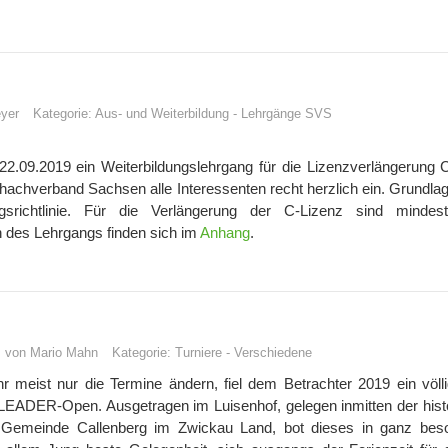
yer
Kategorie:
Aus- und Weiterbildung
-
Lehrgänge SVS
./22.09.2019 ein Weiterbildungslehrgang für die Lizenzverlängerung 
chachverband Sachsen alle Interessenten recht herzlich ein. Grundlag
gsrichtlinie. Für die Verlängerung der C-Lizenz sind mindes
en des Lehrgangs finden sich im
Anhang
.
s von Mario Mahn
Kategorie:
Turniere
-
Verschiedene
 meist nur die Termine ändern, fiel dem Betrachter 2019 ein völl
-LEADER-Open. Ausgetragen im Luisenhof, gelegen inmitten der hist
er Gemeinde Callenberg im Zwickau Land, bot dieses in ganz be