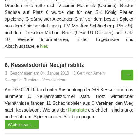
Dresden erkämpfte sich Vladimir Malaniuk (Ukraine). Bester
Sachse auf Platz 6 wurde der für den SK König Plauen
spielende Großmeister Alexander Graf vor dem besten Spieler
aus dem Spielbezirk Leipzig, FM Manfred Schöneberg (Platz 9),
und dem Dresdner Michael Roos (USV TU Dresden) auf Platz
10. Weitere Informationen, Bilder, Ergebnisse und
Abschlusstabelle
hier
.
6. Kesselsdorfer Neujahrsblitz
Geschrieben am 04. Januar 2010
Gert von Ameln
Kategorie:
Turniere
-
Verschiedene
Am 03.01.2010 fand unter Ausrichtung der SG Kesselsdorf das
nunmehr 6. Neujahrsblitzturnier statt. Trotz winterlicher
Verhältnisse fanden 11 Schachspieler aus 9 Vereinen den Weg
nach Kesselsdorf. Wie aus der
Rangliste
ersichtlich, sind starke
und erfahrene Spieler an den Start gegangen.
Weiterlesen ...