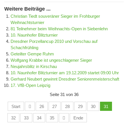
Weitere Beiträge ...
Christian Tiedt souveräner Sieger im Frohburger
Weihnachtsturnier
81 Teilnehmer beim Weihnachts-Open in Siebenlehn
10. Naunhofer Blitzturnier
Dresdner Porzellancup 2010 und Vorschau auf
Schachfrühling
Geteilter Gempe Ruhm
Wolfgang Krabbe ist ungeschlagener Sieger
Neujahrsblitz in Kirschau
10. Naunhofer Blitzturnier am 19.12.2009 startet 09:00 Uhr
Gerhard Neubert gewinnt Dresdner Seniorenmeisterschaft
17. VfB-Open Leipzig
Seite 31 von 36
Start
26
27
28
29
30
31
32
33
34
35
Ende