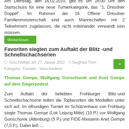
Am Dienstag, den 16.02.2010, gibt es um 16:00 Uhr den
Startschuss für eine neue Turnierkategorie, das "1. Dresdner
Doppel". Im Rahmen der 16. Offene Dresdner
Familienmeisterschaft sind auch Mannschaften mit 2
Teilnehmern zugelassen, die nicht miteinander verwandt sein
müssen.
Weiterlesen ...
Favoriten siegten zum Auftakt der Blitz -und
Schnellschachserien
Geschrieben am 27. Januar 2010
Siegfried Thon
Kategorie:
Turniere
-
Verschiedene
Thomas Gempe, Wolfgang Gonschorek und Anet Gempe
auf dem Siegerpodest
Zum Auftakt der beliebten Frohburger Blitz-und
Schnellschachserie teilten die Topfavoriten die Medaillen unter
sich auf. Im elfrundigen Turnier im Schützenhaus von Frohburg
siegte Thomas Gempe (Lok Leipzig Mitte) (10 P.) vor Wolfgang
Gonschorek (Altenburg) (9 P.) und FIDE-Meisterin Anet Gempe
(7,5 P.). Dabei ließ ...