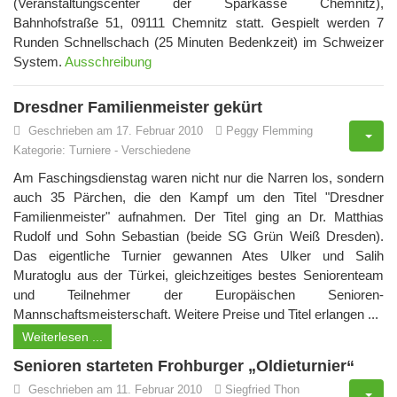
(Veranstaltungscenter der Sparkasse Chemnitz),
Bahnhofstraße 51, 09111 Chemnitz statt. Gespielt werden 7
Runden Schnellschach (25 Minuten Bedenkzeit) im Schweizer
System.
Ausschreibung
Dresdner Familienmeister gekürt
Geschrieben am 17. Februar 2010
Peggy Flemming
Kategorie:
Turniere
-
Verschiedene
Am Faschingsdienstag waren nicht nur die Narren los, sondern
auch 35 Pärchen, die den Kampf um den Titel "Dresdner
Familienmeister" aufnahmen. Der Titel ging an Dr. Matthias
Rudolf und Sohn Sebastian (beide SG Grün Weiß Dresden).
Das eigentliche Turnier gewannen Ates Ulker und Salih
Muratoglu aus der Türkei, gleichzeitiges bestes Seniorenteam
und Teilnehmer der Europäischen Senioren-
Mannschaftsmeisterschaft. Weitere Preise und Titel erlangen ...
Weiterlesen ...
Senioren starteten Frohburger „Oldieturnier“
Geschrieben am 11. Februar 2010
Siegfried Thon