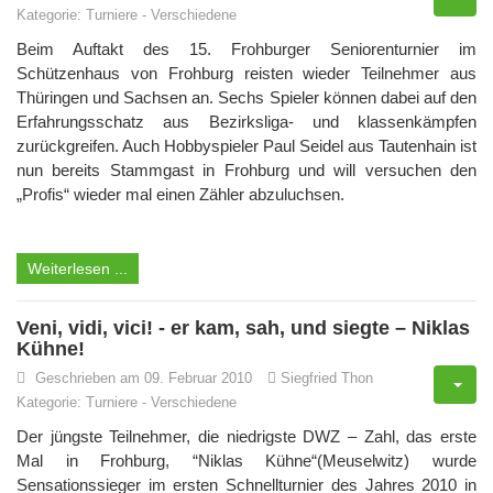
Kategorie:
Turniere
-
Verschiedene
Beim Auftakt des 15. Frohburger Seniorenturnier im
Schützenhaus von Frohburg reisten wieder Teilnehmer aus
Thüringen und Sachsen an. Sechs Spieler können dabei auf den
Erfahrungsschatz aus Bezirksliga- und klassenkämpfen
zurückgreifen. Auch Hobbyspieler Paul Seidel aus Tautenhain ist
nun bereits Stammgast in Frohburg und will versuchen den
„Profis“ wieder mal einen Zähler abzuluchsen.
Weiterlesen ...
Veni, vidi, vici! - er kam, sah, und siegte – Niklas
Kühne!
Geschrieben am 09. Februar 2010
Siegfried Thon
Kategorie:
Turniere
-
Verschiedene
Der jüngste Teilnehmer, die niedrigste DWZ – Zahl, das erste
Mal in Frohburg, “Niklas Kühne“(Meuselwitz) wurde
Sensationssieger im ersten Schnellturnier des Jahres 2010 in