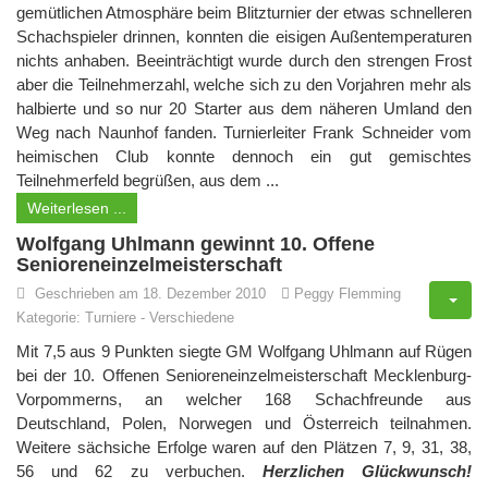
gemütlichen Atmosphäre beim Blitzturnier der etwas schnelleren
Schachspieler drinnen, konnten die eisigen Außentemperaturen
nichts anhaben. Beeinträchtigt wurde durch den strengen Frost
aber die Teilnehmerzahl, welche sich zu den Vorjahren mehr als
halbierte und so nur 20 Starter aus dem näheren Umland den
Weg nach Naunhof fanden. Turnierleiter Frank Schneider vom
heimischen Club konnte dennoch ein gut gemischtes
Teilnehmerfeld begrüßen, aus dem ...
Weiterlesen ...
Wolfgang Uhlmann gewinnt 10. Offene
Senioreneinzelmeisterschaft
Geschrieben am 18. Dezember 2010
Peggy Flemming
Kategorie:
Turniere
-
Verschiedene
Mit 7,5 aus 9 Punkten siegte GM Wolfgang Uhlmann auf Rügen
bei der 10. Offenen Senioreneinzelmeisterschaft Mecklenburg-
Vorpommerns, an welcher 168 Schachfreunde aus
Deutschland, Polen, Norwegen und Österreich teilnahmen.
Weitere sächsiche Erfolge waren auf den Plätzen 7, 9, 31, 38,
56 und 62 zu verbuchen.
Herzlichen Glückwunsch!