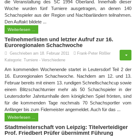
die Veranstaltung des SC 1994 Oberland. Innerhalb dieser
Woche wurden fünf Turniere ausgetragen, an denen 140
Schachspieler aus der Region und Nachbarländern teilnahmen.
Den Auftakt bildete ...
Weiterlesen ...
Teilnehmerlisten und letzter Aufruf zur 16.
Euroregionalen Schachwoche
Geschrieben am 18. Februar 2011
Frank-Peter Rößler
Kategorie:
Turniere
-
Verschiedene
Am kommenden Wochenende startet in Leutersdorf Teil 2 der
16. Euroregionalen Schachwoche. Nachdem am 12. und 13.
Februar bereits mit einem 13. rundigen Schnellschachcup sowie
einem Blitzschachturnier mehr als 50 Schachspieler in der
Leutersdorfer Jahnturnhalle dem königlichen Spiel frönten, sind
für die kommenden Tage nochmals 70 Schachsportler vom
Anfänger bis zum Fidemeister angemeldet.
Auch für das ...
Weiterlesen ...
Stadtmeisterschaft von Leipzig: Titelverteidiger
Prof. Friedbert Prüfer übernimmt Führung