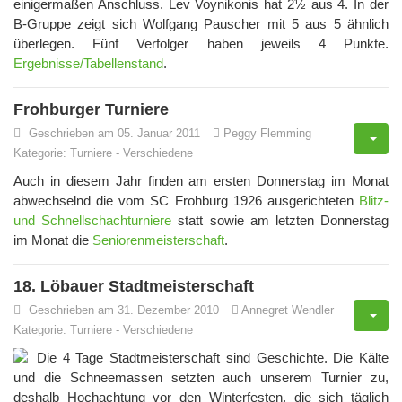
einigermaßen Anschluss. Lev Voynikonis hat 2½ aus 4. In der
B-Gruppe zeigt sich Wolfgang Pauscher mit 5 aus 5 ähnlich
überlegen. Fünf Verfolger haben jeweils 4 Punkte.
Ergebnisse/Tabellenstand
.
Frohburger Turniere
Geschrieben am 05. Januar 2011
Peggy Flemming
Kategorie:
Turniere
-
Verschiedene
Auch in diesem Jahr finden am ersten Donnerstag im Monat
abwechselnd die vom SC Frohburg 1926 ausgerichteten
Blitz-
und Schnellschachturniere
statt sowie am letzten Donnerstag
im Monat die
Seniorenmeisterschaft
.
18. Löbauer Stadtmeisterschaft
Geschrieben am 31. Dezember 2010
Annegret Wendler
Kategorie:
Turniere
-
Verschiedene
Die 4 Tage Stadtmeisterschaft sind Geschichte. Die Kälte
und die Schneemassen setzten auch unserem Turnier zu,
deshalb Hochachtung vor den Winterfesten, die sich täglich