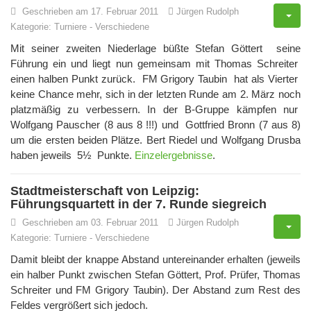
Geschrieben am 17. Februar 2011
Jürgen Rudolph
Kategorie:
Turniere
-
Verschiedene
Mit seiner zweiten Niederlage büßte Stefan Göttert seine
Führung ein und liegt nun gemeinsam mit Thomas Schreiter
einen halben Punkt zurück. FM Grigory Taubin hat als Vierter
keine Chance mehr, sich in der letzten Runde am 2. März noch
platzmäßig zu verbessern. In der B-Gruppe kämpfen nur
Wolfgang Pauscher (8 aus 8 !!!) und Gottfried Bronn (7 aus 8)
um die ersten beiden Plätze. Bert Riedel und Wolfgang Drusba
haben jeweils 5½ Punkte.
Einzelergebnisse
.
Stadtmeisterschaft von Leipzig:
Führungsquartett in der 7. Runde siegreich
Geschrieben am 03. Februar 2011
Jürgen Rudolph
Kategorie:
Turniere
-
Verschiedene
Damit bleibt der knappe Abstand untereinander erhalten (jeweils
ein halber Punkt zwischen Stefan Göttert, Prof. Prüfer, Thomas
Schreiter und FM Grigory Taubin). Der Abstand zum Rest des
Feldes vergrößert sich jedoch.