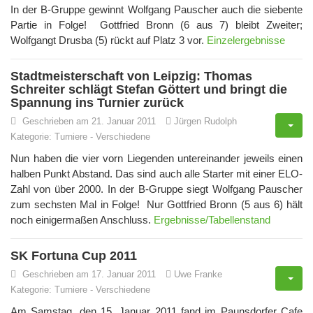
In der B-Gruppe gewinnt Wolfgang Pauscher auch die siebente
Partie in Folge! Gottfried Bronn (6 aus 7) bleibt Zweiter;
Wolfgangt Drusba (5) rückt auf Platz 3 vor.
Einzelergebnisse
Stadtmeisterschaft von Leipzig: Thomas
Schreiter schlägt Stefan Göttert und bringt die
Spannung ins Turnier zurück
Geschrieben am 21. Januar 2011
Jürgen Rudolph
Kategorie:
Turniere
-
Verschiedene
Nun haben die vier vorn Liegenden untereinander jeweils einen
halben Punkt Abstand. Das sind auch alle Starter mit einer ELO-
Zahl von über 2000. In der B-Gruppe siegt Wolfgang Pauscher
zum sechsten Mal in Folge! Nur Gottfried Bronn (5 aus 6) hält
noch einigermaßen Anschluss.
Ergebnisse/Tabellenstand
SK Fortuna Cup 2011
Geschrieben am 17. Januar 2011
Uwe Franke
Kategorie:
Turniere
-
Verschiedene
Am Samstag, den 15. Januar 2011 fand im Paunsdorfer Cafe