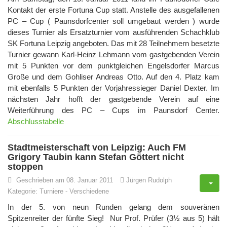
Kontakt der erste Fortuna Cup statt. Anstelle des ausgefallenen
PC – Cup ( Paunsdorfcenter soll umgebaut werden ) wurde
dieses Turnier als Ersatzturnier vom ausführenden Schachklub
SK Fortuna Leipzig angeboten. Das mit 28 Teilnehmern besetzte
Turnier gewann Karl-Heinz Lehmann vom gastgebenden Verein
mit 5 Punkten vor dem punktgleichen Engelsdorfer Marcus
Große und dem Gohliser Andreas Otto. Auf den 4. Platz kam
mit ebenfalls 5 Punkten der Vorjahressieger Daniel Dexter. Im
nächsten Jahr hofft der gastgebende Verein auf eine
Weiterführung des PC – Cups im Paunsdorf Center.
Abschlusstabelle
Stadtmeisterschaft von Leipzig: Auch FM
Grigory Taubin kann Stefan Göttert nicht
stoppen
Geschrieben am 08. Januar 2011
Jürgen Rudolph
Kategorie:
Turniere
-
Verschiedene
In der 5. von neun Runden gelang dem souveränen
Spitzenreiter der fünfte Sieg! Nur Prof. Prüfer (3½ aus 5) hält