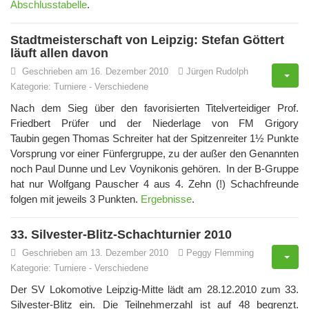
Abschlusstabelle
.
Stadtmeisterschaft von Leipzig: Stefan Göttert
läuft allen davon
Geschrieben am 16. Dezember 2010
Jürgen Rudolph
Kategorie:
Turniere
-
Verschiedene
Nach dem Sieg über den favorisierten Titelverteidiger Prof.
Friedbert Prüfer und der Niederlage von FM Grigory
Taubin gegen Thomas Schreiter hat der Spitzenreiter 1½ Punkte
Vorsprung vor einer Fünfergruppe, zu der außer den Genannten
noch Paul Dunne und Lev Voynikonis gehören. In der B-Gruppe
hat nur Wolfgang Pauscher 4 aus 4. Zehn (!) Schachfreunde
folgen mit jeweils 3 Punkten.
Ergebnisse
.
33. Silvester-Blitz-Schachturnier 2010
Geschrieben am 13. Dezember 2010
Peggy Flemming
Kategorie:
Turniere
-
Verschiedene
Der SV Lokomotive Leipzig-Mitte lädt am 28.12.2010 zum 33.
Silvester-Blitz ein. Die Teilnehmerzahl ist auf 48 begrenzt.