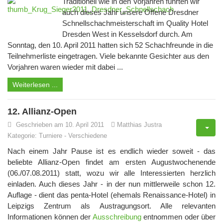
Traditionell wie in den Vorjahren führten wir
auch dieses Jahr unsere Offene Dresdner
Schnellschachmeisterschaft im Quality Hotel
Dresden West in Kesselsdorf durch. Am
Sonntag, den 10. April 2011 hatten sich 52 Schachfreunde in die
Teilnehmerliste eingetragen. Viele bekannte Gesichter aus den
Vorjahren waren wieder mit dabei ...
Weiterlesen ...
12. Allianz-Open
Geschrieben am 10. April 2011
Matthias Justra
Kategorie:
Turniere
-
Verschiedene
Nach einem Jahr Pause ist es endlich wieder soweit - das
beliebte Allianz-Open findet am ersten Augustwochenende
(06./07.08.2011) statt, wozu wir alle Interessierten herzlich
einladen. Auch dieses Jahr - in der nun mittlerweile schon 12.
Auflage - dient das penta-Hotel (ehemals Renaissance-Hotel) in
Leipzigs Zentrum als Austragungsort. Alle relevanten
Informationen können der
Ausschreibung
entnommen oder über