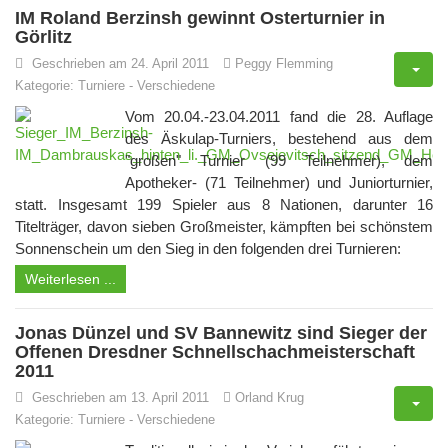
IM Roland Berzinsh gewinnt Osterturnier in
Görlitz
Geschrieben am 24. April 2011
Peggy Flemming
Kategorie:
Turniere
-
Verschiedene
Vom 20.04.-23.04.2011 fand die 28. Auflage
des Äskulap-Turniers, bestehend aus dem
"großen" Turnier (99 Teilnehmer), dem
Apotheker- (71 Teilnehmer) und Juniorturnier,
statt. Insgesamt 199 Spieler aus 8 Nationen, darunter 16
Titelträger, davon sieben Großmeister, kämpften bei schönstem
Sonnenschein um den Sieg in den folgenden drei Turnieren:
Weiterlesen ...
Jonas Dünzel und SV Bannewitz sind Sieger der
Offenen Dresdner Schnellschachmeisterschaft
2011
Geschrieben am 13. April 2011
Orland Krug
Kategorie:
Turniere
-
Verschiedene