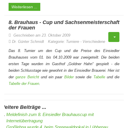
Weiterlesen ...
8. Brauhaus - Cup und Sachsenmeisterschaft
der Frauen
Geschrieben am 23. Oktober 2009
Dr. Günter Schmidt
Kategorie:
Turniere
-
Verschiedene
Das 8. Turnier um den Cup und die Preise des Einsiedler
Brauhauses vom 01. bis 04.10.2009 war zweigeteilt. Die beiden
ersten Tage wurden im Gasthof „Goldner Hahn“ gespielt - die
beiden Schlusstage wie gewohnt in der Einsiedler Brauerei. Hier ist
der
ganze Bericht
und ein paar
Bilder
sowie die
Tabelle
und die
Tabelle der Frauen
.
Weitere Beiträge ...
Meldefinish zum 8. Einsiedler Brauhauscup mit
Internetübertragung
Großlehna wurde 4. beim Spreewaldpokal in Lübbenau