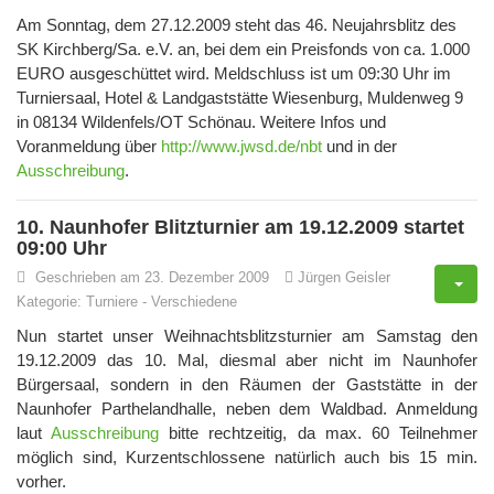
Am Sonntag, dem 27.12.2009 steht das 46. Neujahrsblitz des
SK Kirchberg/Sa. e.V. an, bei dem ein Preisfonds von ca. 1.000
EURO ausgeschüttet wird. Meldschluss ist um 09:30 Uhr im
Turniersaal, Hotel & Landgaststätte Wiesenburg, Muldenweg 9
in 08134 Wildenfels/OT Schönau. Weitere Infos und
Voranmeldung über
http://www.jwsd.de/nbt
und in der
Ausschreibung
.
10. Naunhofer Blitzturnier am 19.12.2009 startet
09:00 Uhr
Geschrieben am 23. Dezember 2009
Jürgen Geisler
Kategorie:
Turniere
-
Verschiedene
Nun startet unser Weihnachtsblitzsturnier am Samstag den
19.12.2009 das 10. Mal, diesmal aber nicht im Naunhofer
Bürgersaal, sondern in den Räumen der Gaststätte in der
Naunhofer Parthelandhalle, neben dem Waldbad. Anmeldung
laut
Ausschreibung
bitte rechtzeitig, da max. 60 Teilnehmer
möglich sind, Kurzentschlossene natürlich auch bis 15 min.
vorher.