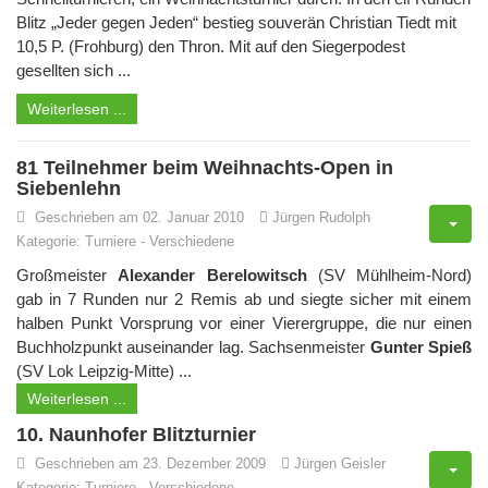
Blitz „Jeder gegen Jeden“ bestieg souverän Christian Tiedt mit
10,5 P. (Frohburg) den Thron. Mit auf den Siegerpodest
gesellten sich ...
Weiterlesen ...
81 Teilnehmer beim Weihnachts-Open in
Siebenlehn
Geschrieben am 02. Januar 2010
Jürgen Rudolph
Kategorie:
Turniere
-
Verschiedene
Großmeister
Alexander Berelowitsch
(SV Mühlheim-Nord)
gab in 7 Runden nur 2 Remis ab und siegte sicher mit einem
halben Punkt Vorsprung vor einer Vierergruppe, die nur einen
Buchholzpunkt auseinander lag. Sachsenmeister
Gunter Spieß
(SV Lok Leipzig-Mitte) ...
Weiterlesen ...
10. Naunhofer Blitzturnier
Geschrieben am 23. Dezember 2009
Jürgen Geisler
Kategorie:
Turniere
-
Verschiedene