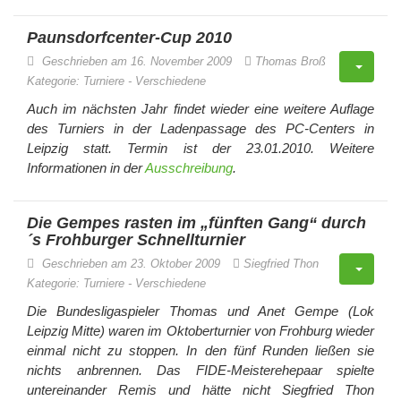
Paunsdorfcenter-Cup 2010
Geschrieben am 16. November 2009
Thomas Broß
Kategorie:
Turniere
-
Verschiedene
Auch im nächsten Jahr findet wieder eine weitere Auflage
des Turniers in der Ladenpassage des PC-Centers in
Leipzig statt. Termin ist der 23.01.2010. Weitere
Informationen in der
Ausschreibung
.
Die Gempes rasten im „fünften Gang“ durch
´s Frohburger Schnellturnier
Geschrieben am 23. Oktober 2009
Siegfried Thon
Kategorie:
Turniere
-
Verschiedene
Die Bundesligaspieler Thomas und Anet Gempe (Lok
Leipzig Mitte) waren im Oktoberturnier von Frohburg wieder
einmal nicht zu stoppen. In den fünf Runden ließen sie
nichts anbrennen. Das FIDE-Meisterehepaar spielte
untereinander Remis und hätte nicht Siegfried Thon