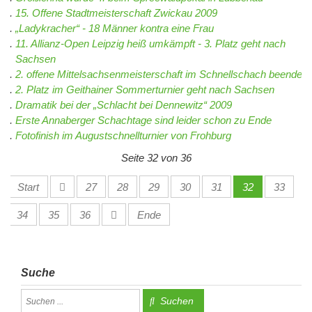
15. Offene Stadtmeisterschaft Zwickau 2009
„Ladykracher“ - 18 Männer kontra eine Frau
11. Allianz-Open Leipzig heiß umkämpft - 3. Platz geht nach
Sachsen
2. offene Mittelsachsenmeisterschaft im Schnellschach beendet
2. Platz im Geithainer Sommerturnier geht nach Sachsen
Dramatik bei der „Schlacht bei Dennewitz“ 2009
Erste Annaberger Schachtage sind leider schon zu Ende
Fotofinish im Augustschnellturnier von Frohburg
Seite 32 von 36
Start
27
28
29
30
31
32
33
34
35
36
Ende
Suche
Suchen