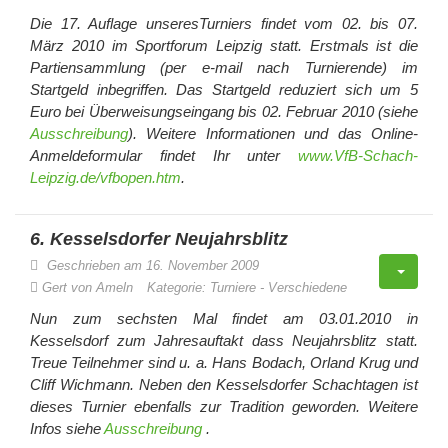
Die 17. Auflage unseresTurniers findet vom 02. bis 07.
März 2010 im Sportforum Leipzig statt. Erstmals ist die
Partiensammlung (per e-mail nach Turnierende) im
Startgeld inbegriffen. Das Startgeld reduziert sich um 5
Euro bei Überweisungseingang bis 02. Februar 2010 (siehe
Ausschreibung
). Weitere Informationen und das Online-
Anmeldeformular findet Ihr unter
www.VfB-Schach-
Leipzig.de/vfbopen.htm
.
6. Kesselsdorfer Neujahrsblitz
Geschrieben am 16. November 2009
Gert von Ameln
Kategorie:
Turniere
-
Verschiedene
Nun zum sechsten Mal findet am 03.01.2010 in
Kesselsdorf zum Jahresauftakt dass Neujahrsblitz statt.
Treue Teilnehmer sind u. a. Hans Bodach, Orland Krug und
Cliff Wichmann. Neben den Kesselsdorfer Schachtagen ist
dieses Turnier ebenfalls zur Tradition geworden. Weitere
Infos siehe
Ausschreibung
.