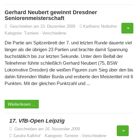
Gerhard Neubert gewinnt Dresdner
Seniorenmeisterschaft
Geschrieben am 23. Dezember 2009
Karlheinz Notbohm
Kategorie:
Turniere
-
Verschiedene
Die Partie am Spitzenbrett der 7. und letzten Runde dauerte viel
länger als die übrigen 23 Partien und brachte damit Spannung
buchstäblich bis zur letzten Sekunde. Unter dem Beifall der
Teilnehmer führte schließlich Gerhard Neubert (75, BSW
Lokomotive Dresden) die weißen Figuren zum Sieg über den bis
dahin führenden Walter Burda und eroberte den Meistertitel mit 6
Punkten. Mit der gleichen Punktzahl und ...
Weiterlesen ...
17. VfB-Open Leipzig
Geschrieben am 16. November 2009
Sandra Kalkhof
Kategorie:
Turniere
-
Verschiedene