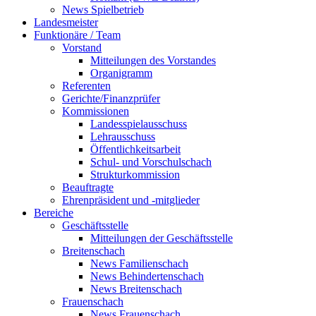
News Spielbetrieb
Landesmeister
Funktionäre / Team
Vorstand
Mitteilungen des Vorstandes
Organigramm
Referenten
Gerichte/Finanzprüfer
Kommissionen
Landesspielausschuss
Lehrausschuss
Öffentlichkeitsarbeit
Schul- und Vorschulschach
Strukturkommission
Beauftragte
Ehrenpräsident und -mitglieder
Bereiche
Geschäftsstelle
Mitteilungen der Geschäftsstelle
Breitenschach
News Familienschach
News Behindertenschach
News Breitenschach
Frauenschach
News Frauenschach