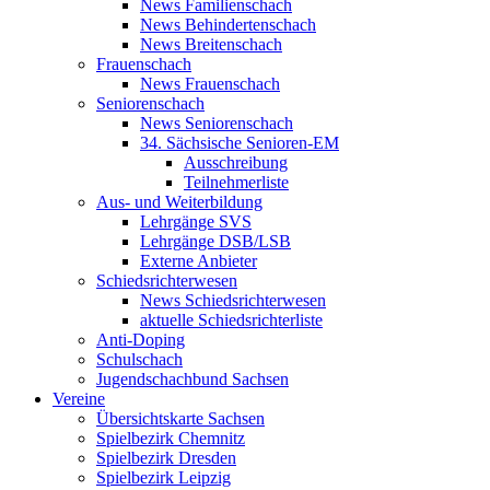
News Familienschach
News Behindertenschach
News Breitenschach
Frauenschach
News Frauenschach
Seniorenschach
News Seniorenschach
34. Sächsische Senioren-EM
Ausschreibung
Teilnehmerliste
Aus- und Weiterbildung
Lehrgänge SVS
Lehrgänge DSB/LSB
Externe Anbieter
Schiedsrichterwesen
News Schiedsrichterwesen
aktuelle Schiedsrichterliste
Anti-Doping
Schulschach
Jugendschachbund Sachsen
Vereine
Übersichtskarte Sachsen
Spielbezirk Chemnitz
Spielbezirk Dresden
Spielbezirk Leipzig