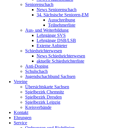
Seniorenschach
News Seniorenschach
34. Sächsische Senioren-EM
Ausschreibung
Teilnehmerliste
Aus- und Weiterbildung
Lehrgänge SVS
Lehrgänge DSB/LSB
Externe Anbieter
Schiedsrichterwesen
News Schiedsrichterwesen
aktuelle Schiedsrichterliste
Anti-Doping
Schulschach
Jugendschachbund Sachsen
Vereine
Übersichtskarte Sachsen
Spielbezirk Chemnitz
Spielbezirk Dresden
Spielbezirk Leipzig
Kreisverbände
Kontakt
Ehrungen
Service
Ordnungen und Richtlinien