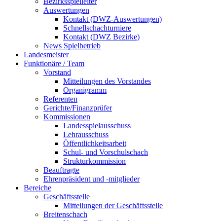
Bezirksspielleiter
Auswertungen
Kontakt (DWZ-Auswertungen)
Schnellschachturniere
Kontakt (DWZ Bezirke)
News Spielbetrieb
Landesmeister
Funktionäre / Team
Vorstand
Mitteilungen des Vorstandes
Organigramm
Referenten
Gerichte/Finanzprüfer
Kommissionen
Landesspielausschuss
Lehrausschuss
Öffentlichkeitsarbeit
Schul- und Vorschulschach
Strukturkommission
Beauftragte
Ehrenpräsident und -mitglieder
Bereiche
Geschäftsstelle
Mitteilungen der Geschäftsstelle
Breitenschach