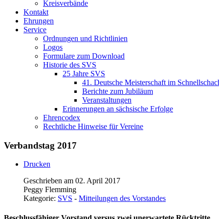
Kreisverbände
Kontakt
Ehrungen
Service
Ordnungen und Richtlinien
Logos
Formulare zum Download
Historie des SVS
25 Jahre SVS
41. Deutsche Meisterschaft im Schnellschac
Berichte zum Jubiläum
Veranstaltungen
Erinnerungen an sächsische Erfolge
Ehrencodex
Rechtliche Hinweise für Vereine
Verbandstag 2017
Drucken
Geschrieben am 02. April 2017
Peggy Flemming
Kategorie:
SVS
-
Mitteilungen des Vorstandes
Beschlussfähiger Vorstand versus zwei unerwartete Rücktritte