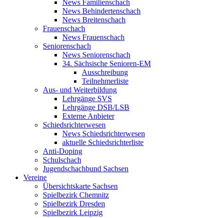
News Familienschach
News Behindertenschach
News Breitenschach
Frauenschach
News Frauenschach
Seniorenschach
News Seniorenschach
34. Sächsische Senioren-EM
Ausschreibung
Teilnehmerliste
Aus- und Weiterbildung
Lehrgänge SVS
Lehrgänge DSB/LSB
Externe Anbieter
Schiedsrichterwesen
News Schiedsrichterwesen
aktuelle Schiedsrichterliste
Anti-Doping
Schulschach
Jugendschachbund Sachsen
Vereine
Übersichtskarte Sachsen
Spielbezirk Chemnitz
Spielbezirk Dresden
Spielbezirk Leipzig