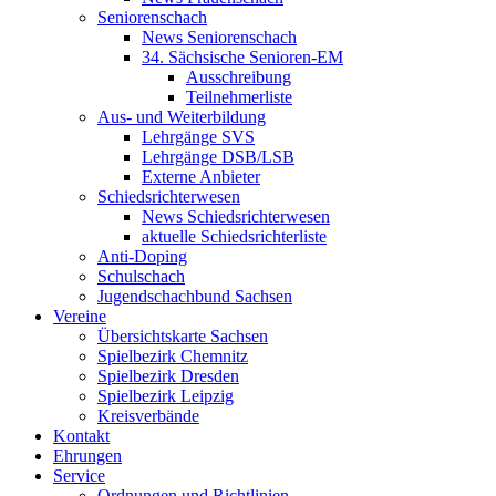
Seniorenschach
News Seniorenschach
34. Sächsische Senioren-EM
Ausschreibung
Teilnehmerliste
Aus- und Weiterbildung
Lehrgänge SVS
Lehrgänge DSB/LSB
Externe Anbieter
Schiedsrichterwesen
News Schiedsrichterwesen
aktuelle Schiedsrichterliste
Anti-Doping
Schulschach
Jugendschachbund Sachsen
Vereine
Übersichtskarte Sachsen
Spielbezirk Chemnitz
Spielbezirk Dresden
Spielbezirk Leipzig
Kreisverbände
Kontakt
Ehrungen
Service
Ordnungen und Richtlinien