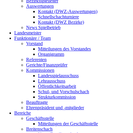
Bezirksspielleiter
Auswertungen
Kontakt (DWZ-Auswertungen)
Schnellschachturniere
Kontakt (DWZ Bezirke)
News Spielbetrieb
Landesmeister
Funktionäre / Team
Vorstand
Mitteilungen des Vorstandes
Organigramm
Referenten
Gerichte/Finanzprüfer
Kommissionen
Landesspielausschuss
Lehrausschuss
Öffentlichkeitsarbeit
Schul- und Vorschulschach
Strukturkommission
Beauftragte
Ehrenpräsident und -mitglieder
Bereiche
Geschäftsstelle
Mitteilungen der Geschäftsstelle
Breitenschach