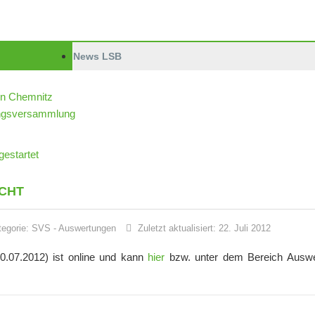
News LSB
in Chemnitz
dungsversammlung
estartet
CHT
tegorie:
SVS
-
Auswertungen
Zuletzt aktualisiert: 22. Juli 2012
20.07.2012) ist online und kann
hier
bzw. unter dem Bereich Ausw