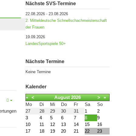
Nächste SVS-Termine
22.08.2026
-
23.08.2026
2. Mitteldeutsche Schnellschachmeisterschaft
der Frauen
19.09.2026
LandesSportspiele 50+
Nächste Termine
Keine Termine
Kalender
«
<
August
2026
>
»
Mo
Di
Mi
Do
Fr
Sa
So
ertungen
27
28
29
30
31
1
2
3
4
5
6
7
8
9
10
11
12
13
14
15
16
17
18
19
20
21
22
23