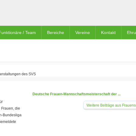
Funktionäre / Team
Bereiche
Vereine
Kontakt
Ehr
anstaltungen des SVS
Deutsche Frauen-Mannschaftsmeisterschaft der ...
ür
Weitere Beiträge aus Frauen
 Frauen, die
en-Bundesliga
 Gemeldete