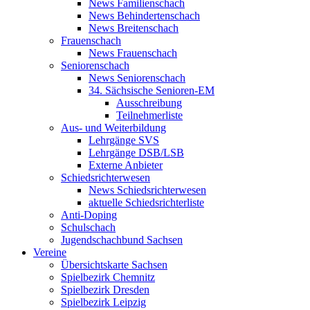
News Familienschach
News Behindertenschach
News Breitenschach
Frauenschach
News Frauenschach
Seniorenschach
News Seniorenschach
34. Sächsische Senioren-EM
Ausschreibung
Teilnehmerliste
Aus- und Weiterbildung
Lehrgänge SVS
Lehrgänge DSB/LSB
Externe Anbieter
Schiedsrichterwesen
News Schiedsrichterwesen
aktuelle Schiedsrichterliste
Anti-Doping
Schulschach
Jugendschachbund Sachsen
Vereine
Übersichtskarte Sachsen
Spielbezirk Chemnitz
Spielbezirk Dresden
Spielbezirk Leipzig