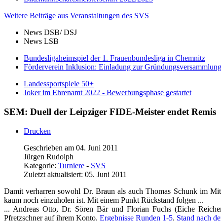
Weitere Beiträge aus Veranstaltungen des SVS
News DSB/ DSJ
News LSB
Bundesligaheimspiel der 1. Frauenbundesliga in Chemnitz
Förderverein Inklusion: Einladung zur Gründungsversammlun
Landessportspiele 50+
Joker im Ehrenamt 2022 - Bewerbungsphase gestartet
SEM: Duell der Leipziger FIDE-Meister endet Remis
Drucken
Geschrieben am 04. Juni 2011
Jürgen Rudolph
Kategorie:
Turniere
-
SVS
Zuletzt aktualisiert: 05. Juni 2011
Damit verharren sowohl Dr. Braun als auch Thomas Schunk im Mitt
kaum noch einzuholen ist. Mit einem Punkt Rückstand folgen ...
... Andreas Otto, Dr. Sören Bär und Florian Fuchs (Eiche Rei
Pfretzschner auf ihrem Konto.
Ergebnisse Runden 1-5
.
Stand nach de