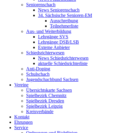
Seniorenschach
News Seniorenschach
34. Sächsische Senioren-EM
Ausschreibung
Teilnehmerliste
Aus- und Weiterbildung
Lehrgänge SVS
Lehrgänge DSB/LSB
Externe Anbieter
Schiedsrichterwesen
News Schiedsrichterwesen
aktuelle Schiedsrichterliste
Anti-Doping
Schulschach
Jugendschachbund Sachsen
Vereine
Übersichtskarte Sachsen
Spielbezirk Chemnitz
Spielbezirk Dresden
Spielbezirk Leipzig
Kreisverbände
Kontakt
Ehrungen
Service
Ordnungen und Richtlinien