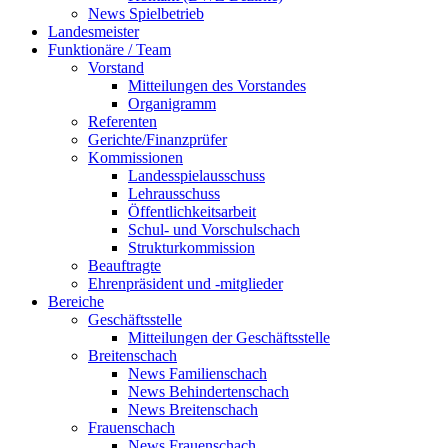
News Spielbetrieb
Landesmeister
Funktionäre / Team
Vorstand
Mitteilungen des Vorstandes
Organigramm
Referenten
Gerichte/Finanzprüfer
Kommissionen
Landesspielausschuss
Lehrausschuss
Öffentlichkeitsarbeit
Schul- und Vorschulschach
Strukturkommission
Beauftragte
Ehrenpräsident und -mitglieder
Bereiche
Geschäftsstelle
Mitteilungen der Geschäftsstelle
Breitenschach
News Familienschach
News Behindertenschach
News Breitenschach
Frauenschach
News Frauenschach