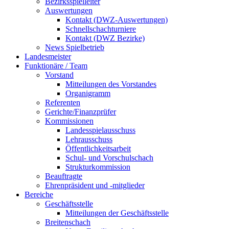
Bezirksspielleiter
Auswertungen
Kontakt (DWZ-Auswertungen)
Schnellschachturniere
Kontakt (DWZ Bezirke)
News Spielbetrieb
Landesmeister
Funktionäre / Team
Vorstand
Mitteilungen des Vorstandes
Organigramm
Referenten
Gerichte/Finanzprüfer
Kommissionen
Landesspielausschuss
Lehrausschuss
Öffentlichkeitsarbeit
Schul- und Vorschulschach
Strukturkommission
Beauftragte
Ehrenpräsident und -mitglieder
Bereiche
Geschäftsstelle
Mitteilungen der Geschäftsstelle
Breitenschach