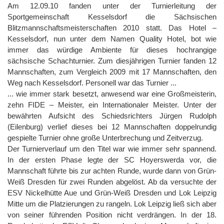
Am 12.09.10 fanden unter der Turnierleitung der
Sportgemeinschaft Kesselsdorf die Sächsischen
Blitzmannschaftsmeisterschaften 2010 statt. Das Hotel –
Kesselsdorf, nun unter dem Namen Quality Hotel, bot wie
immer das würdige Ambiente für dieses hochrangige
sächsische Schachturnier. Zum diesjährigen Turnier fanden 12
Mannschaften, zum Vergleich 2009 mit 17 Mannschaften, den
Weg nach Kesselsdorf. Personell war das Turnier ...
... wie immer stark besetzt, anwesend war eine Großmeisterin,
zehn FIDE – Meister, ein Internationaler Meister. Unter der
bewährten Aufsicht des Schiedsrichters Jürgen Rudolph
(Eilenburg) verlief dieses bei 12 Mannschaften doppelrundig
gespielte Turnier ohne große Unterbrechung und Zeitverzug.
Der Turnierverlauf um den Titel war wie immer sehr spannend.
In der ersten Phase legte der SC Hoyerswerda vor, die
Mannschaft führte bis zur achten Runde, wurde dann von Grün-
Weiß Dresden für zwei Runden abgelöst. Ab da versuchte der
ESV Nickelhütte Aue und Grün-Weiß Dresden und Lok Leipzig
Mitte um die Platzierungen zu rangeln. Lok Leipzig ließ sich aber
von seiner führenden Position nicht verdrängen. In der 18.