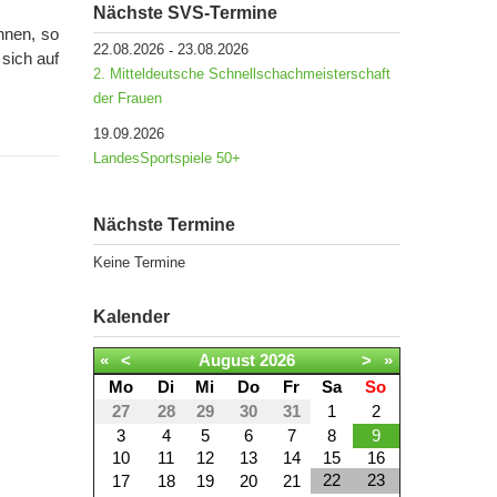
Nächste SVS-Termine
nnen, so
22.08.2026
23.08.2026
-
sich auf
2. Mitteldeutsche Schnellschachmeisterschaft
der Frauen
19.09.2026
LandesSportspiele 50+
Nächste Termine
Keine Termine
Kalender
«
<
August
2026
>
»
Mo
Di
Mi
Do
Fr
Sa
So
27
28
29
30
31
1
2
3
4
5
6
7
8
9
10
11
12
13
14
15
16
22
23
17
18
19
20
21