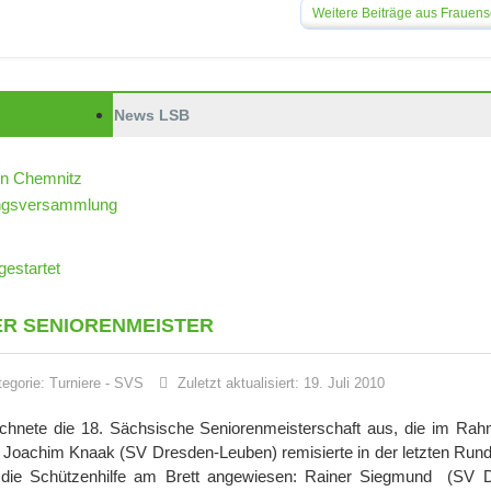
Weitere Beiträge aus Frauen
News LSB
in Chemnitz
dungsversammlung
estartet
R SENIORENMEISTER
tegorie:
Turniere
-
SVS
Zuletzt aktualisiert: 19. Juli 2010
ichnete die 18. Sächsische Seniorenmeisterschaft aus, die im Ra
 Joachim Knaak (SV Dresden-Leuben) remisierte in der letzten Run
 die Schützenhilfe am Brett angewiesen: Rainer Siegmund (SV 