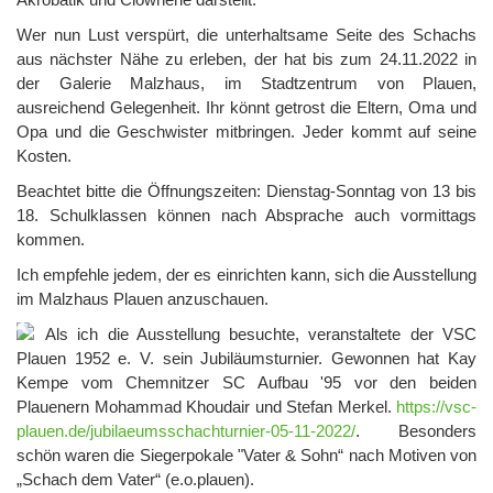
Wer nun Lust verspürt, die unterhaltsame Seite des Schachs
aus nächster Nähe zu erleben, der hat bis zum 24.11.2022 in
der Galerie Malzhaus, im Stadtzentrum von Plauen,
ausreichend Gelegenheit. Ihr könnt getrost die Eltern, Oma und
Opa und die Geschwister mitbringen. Jeder kommt auf seine
Kosten.
Beachtet bitte die Öffnungszeiten: Dienstag-Sonntag von 13 bis
18. Schulklassen können nach Absprache auch vormittags
kommen.
Ich empfehle jedem, der es einrichten kann, sich die Ausstellung
im Malzhaus Plauen anzuschauen.
Als ich die Ausstellung besuchte, veranstaltete der VSC
Plauen 1952 e. V. sein Jubiläumsturnier. Gewonnen hat Kay
Kempe vom Chemnitzer SC Aufbau '95 vor den beiden
Plauenern Mohammad Khoudair und Stefan Merkel.
https://vsc-
plauen.de/jubilaeumsschachturnier-05-11-2022/
. Besonders
schön waren die Siegerpokale "Vater & Sohn“ nach Motiven von
„Schach dem Vater“ (e.o.plauen).