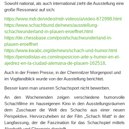
Sowohl national, als auch international zieht die Ausstellung eine
große Ressonanz auf sich:
https://www.mdr.de/video/mdr-videos/a/video-672998.html
https://www.schachbund.de/news/ausstellung-
schachwunderland-in-plauen-eroeffnet.html
https://de.chessbase.com/post/schachwunderland-in-
plauen-eroeffnet
https://www.kwabc.org/de/news/schach-und-humor.html
https://periodistas-es.com/exposicion-arte-y-humor-en-el-
ajedrez-en-la-ciudad-alemana-de-plauen-162518
.
Auch in der Freien Presse, in der Chemnitzer Morgenpost und
im Vogtlandblick wurde von der Ausstellung berichtet.
Besser kann man unseren Schachsport nicht bewerben.
An den Wochenenden zeigen verschiedene humorvolle
Schachfilme im hauseigenen Kino in den Ausstellungsräumen
dem Zuschauer die Welt des Schachs aus einer neuen
Perspektive. Hervorzuheben ist der Film „Schach Matt“ in der
Langfassung, der die Faszination für das Schachspiel mittels
Akrobatik und Clownerie darstellt.