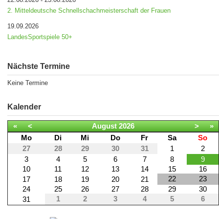
-
2. Mitteldeutsche Schnellschachmeisterschaft der Frauen
19.09.2026
LandesSportspiele 50+
Nächste Termine
Keine Termine
Kalender
«
<
August
2026
>
»
Mo
Di
Mi
Do
Fr
Sa
So
27
28
29
30
31
1
2
3
4
5
6
7
8
9
10
11
12
13
14
15
16
22
23
17
18
19
20
21
24
25
26
27
28
29
30
1
2
3
4
5
6
31