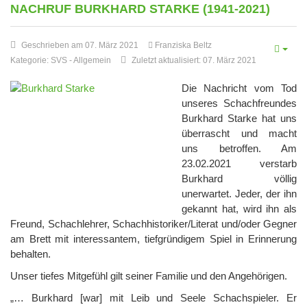
NACHRUF BURKHARD STARKE (1941-2021)
Geschrieben am 07. März 2021
Franziska Beltz
Kategorie:
SVS
-
Allgemein
Zuletzt aktualisiert: 07. März 2021
Die Nachricht vom Tod
unseres Schachfreundes
Burkhard Starke hat uns
überrascht und macht
uns betroffen. Am
23.02.2021 verstarb
Burkhard völlig
unerwartet. Jeder, der ihn
gekannt hat, wird ihn als
Freund, Schachlehrer, Schachhistoriker/Literat und/oder Gegner
am Brett mit interessantem, tiefgründigem Spiel in Erinnerung
behalten.
Unser tiefes Mitgefühl gilt seiner Familie und den Angehörigen.
„… Burkhard [war] mit Leib und Seele Schachspieler. Er