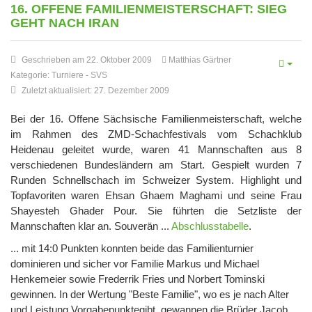
16. OFFENE FAMILIENMEISTERSCHAFT: SIEG
GEHT NACH IRAN
Geschrieben am 22. Oktober 2009
Matthias Gärtner
Kategorie:
Turniere
-
SVS
Zuletzt aktualisiert: 27. Dezember 2009
Bei der 16. Offene Sächsische Familienmeisterschaft, welche
im Rahmen des ZMD-Schachfestivals vom Schachklub
Heidenau geleitet wurde, waren 41 Mannschaften aus 8
verschiedenen Bundesländern am Start. Gespielt wurden 7
Runden Schnellschach im Schweizer System. Highlight und
Topfavoriten waren Ehsan Ghaem Maghami und seine Frau
Shayesteh Ghader Pour. Sie führten die Setzliste der
Mannschaften klar an. Souverän ...
Abschlusstabelle
.
... mit 14:0 Punkten konnten beide das Familienturnier
dominieren und sicher vor Familie Markus und Michael
Henkemeier sowie Frederrik Fries und Norbert Tominski
gewinnen. In der Wertung "Beste Familie", wo es je nach Alter
und Leistung Vorgabepunktegibt, gewannen die Brüder Jacob