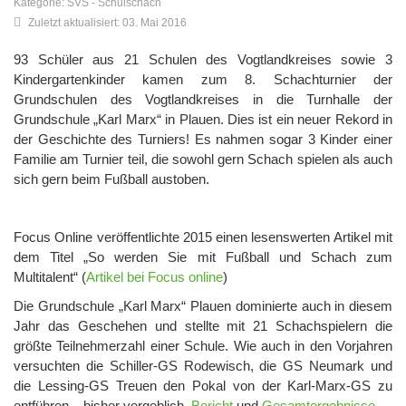
Kategorie:
SVS
-
Schulschach
Zuletzt aktualisiert: 03. Mai 2016
93 Schüler aus 21 Schulen des Vogtlandkreises sowie 3
Kindergartenkinder kamen zum 8. Schachturnier der
Grundschulen des Vogtlandkreises in die Turnhalle der
Grundschule „Karl Marx“ in Plauen. Dies ist ein neuer Rekord in
der Geschichte des Turniers! Es nahmen sogar 3 Kinder einer
Familie am Turnier teil, die sowohl gern Schach spielen als auch
sich gern beim Fußball austoben.
Focus Online veröffentlichte 2015 einen lesenswerten Artikel mit
dem Titel „So werden Sie mit Fußball und Schach zum
Multitalent“ (
Artikel bei Focus online
)
Die Grundschule „Karl Marx“ Plauen dominierte auch in diesem
Jahr das Geschehen und stellte mit 21 Schachspielern die
größte Teilnehmerzahl einer Schule. Wie auch in den Vorjahren
versuchten die Schiller-GS Rodewisch, die GS Neumark und
die Lessing-GS Treuen den Pokal von der Karl-Marx-GS zu
entführen – bisher vergeblich.
Bericht
und
Gesamtergebnisse
.