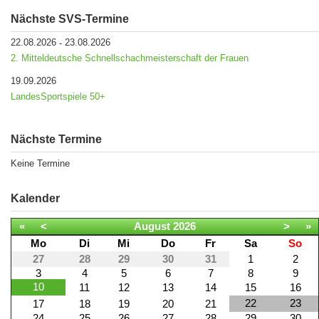
Nächste SVS-Termine
22.08.2026
23.08.2026
-
2. Mitteldeutsche Schnellschachmeisterschaft der Frauen
19.09.2026
LandesSportspiele 50+
Nächste Termine
Keine Termine
Kalender
«
<
August
2026
>
»
Mo
Di
Mi
Do
Fr
Sa
So
27
28
29
30
31
1
2
3
4
5
6
7
8
9
10
11
12
13
14
15
16
22
23
17
18
19
20
21
24
25
26
27
28
29
30