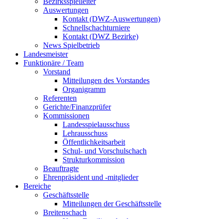
Bezirksspielleiter
Auswertungen
Kontakt (DWZ-Auswertungen)
Schnellschachturniere
Kontakt (DWZ Bezirke)
News Spielbetrieb
Landesmeister
Funktionäre / Team
Vorstand
Mitteilungen des Vorstandes
Organigramm
Referenten
Gerichte/Finanzprüfer
Kommissionen
Landesspielausschuss
Lehrausschuss
Öffentlichkeitsarbeit
Schul- und Vorschulschach
Strukturkommission
Beauftragte
Ehrenpräsident und -mitglieder
Bereiche
Geschäftsstelle
Mitteilungen der Geschäftsstelle
Breitenschach