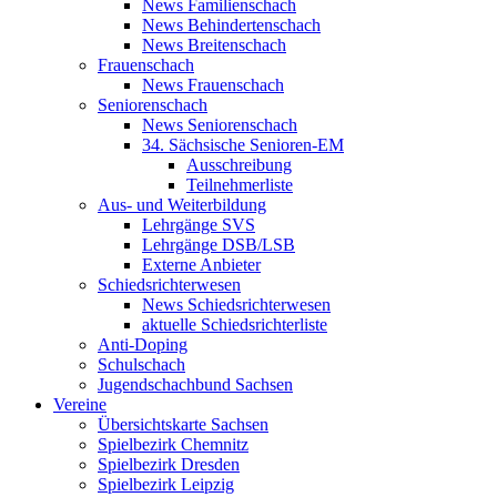
News Familienschach
News Behindertenschach
News Breitenschach
Frauenschach
News Frauenschach
Seniorenschach
News Seniorenschach
34. Sächsische Senioren-EM
Ausschreibung
Teilnehmerliste
Aus- und Weiterbildung
Lehrgänge SVS
Lehrgänge DSB/LSB
Externe Anbieter
Schiedsrichterwesen
News Schiedsrichterwesen
aktuelle Schiedsrichterliste
Anti-Doping
Schulschach
Jugendschachbund Sachsen
Vereine
Übersichtskarte Sachsen
Spielbezirk Chemnitz
Spielbezirk Dresden
Spielbezirk Leipzig