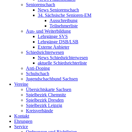
Seniorenschach
News Seniorenschach
34. Sächsische Senioren-EM
Ausschreibung
Teilnehmerliste
Aus- und Weiterbildung
Lehrgänge SVS
Lehrgänge DSB/LSB
Externe Anbieter
Schiedsrichterwesen
News Schiedsrichterwesen
aktuelle Schiedsrichterliste
Anti-Doping
Schulschach
Jugendschachbund Sachsen
Vereine
Übersichtskarte Sachsen
Spielbezirk Chemnitz
Spielbezirk Dresden
Spielbezirk Leipzig
Kreisverbände
Kontakt
Ehrungen
Service
Ordnungen und Richtlinien