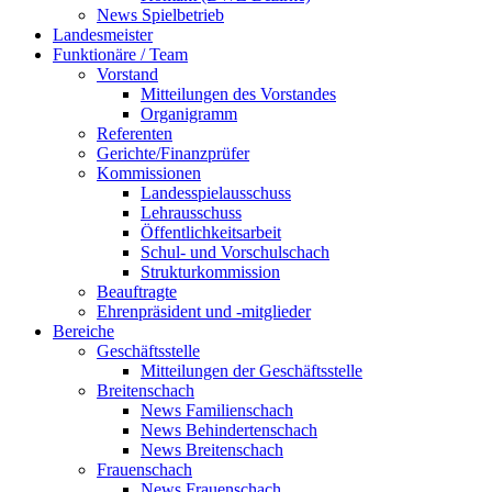
News Spielbetrieb
Landesmeister
Funktionäre / Team
Vorstand
Mitteilungen des Vorstandes
Organigramm
Referenten
Gerichte/Finanzprüfer
Kommissionen
Landesspielausschuss
Lehrausschuss
Öffentlichkeitsarbeit
Schul- und Vorschulschach
Strukturkommission
Beauftragte
Ehrenpräsident und -mitglieder
Bereiche
Geschäftsstelle
Mitteilungen der Geschäftsstelle
Breitenschach
News Familienschach
News Behindertenschach
News Breitenschach
Frauenschach
News Frauenschach