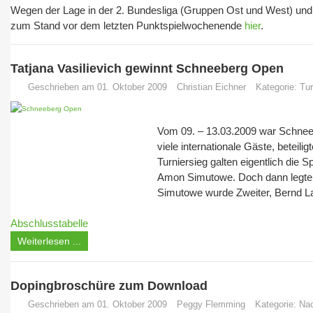
Wegen der Lage in der 2. Bundesliga (Gruppen Ost und West) und
zum Stand vor dem letzten Punktspielwochenende
hier
.
Tatjana Vasilievich gewinnt Schneeberg Open
Geschrieben am 01. Oktober 2009
Christian Eichner
Kategorie:
Tur
Vom 09. – 13.03.2009 war Schneeb
viele internationale Gäste, beteili
Turniersieg galten eigentlich die 
Amon Simutowe. Doch dann legte Tat
Simutowe wurde Zweiter, Bernd Lau
Abschlusstabelle
Weiterlesen ...
Dopingbroschüre zum Download
Geschrieben am 01. Oktober 2009
Peggy Flemming
Kategorie:
Nac