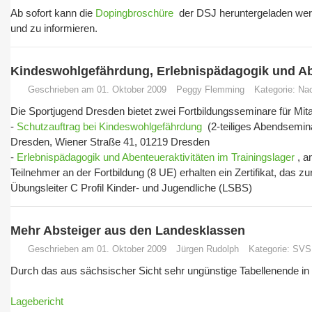
Ab sofort kann die
Dopingbroschüre
der DSJ heruntergeladen werde
und zu informieren.
Kindeswohlgefährdung, Erlebnispädagogik und Ab
Geschrieben am 01. Oktober 2009
Peggy Flemming
Kategorie:
Nac
Die Sportjugend Dresden bietet zwei Fortbildungsseminare für Mit
-
Schutzauftrag bei Kindeswohlgefährdung
(2-teiliges Abendsemin
Dresden, Wiener Straße 41, 01219 Dresden
-
Erlebnispädagogik und Abenteueraktivitäten im Trainingslager
, 
Teilnehmer an der Fortbildung (8 UE) erhalten ein Zertifikat, das 
Übungsleiter C Profil Kinder- und Jugendliche (LSBS)
Mehr Absteiger aus den Landesklassen
Geschrieben am 01. Oktober 2009
Jürgen Rudolph
Kategorie:
SVS
Durch das aus sächsischer Sicht sehr ungünstige Tabellenende in 
Lagebericht