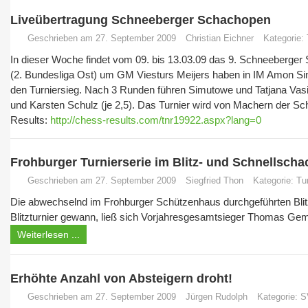
Liveübertragung Schneeberger Schachopen
Geschrieben am 27. September 2009
Christian Eichner
Kategorie:
In dieser Woche findet vom 09. bis 13.03.09 das 9. Schneeberger 
(2. Bundesliga Ost) um GM Viesturs Meijers haben in IM Amon Si
den Turniersieg. Nach 3 Runden führen Simutowe und Tatjana Vasil
und Karsten Schulz (je 2,5). Das Turnier wird von Machern der Sc
Results:
http://chess-results.com/tnr19922.aspx?lang=0
Frohburger Turnierserie im Blitz- und Schnellsch
Geschrieben am 27. September 2009
Siegfried Thon
Kategorie:
Tu
Die abwechselnd im Frohburger Schützenhaus durchgeführten Blit
Blitzturnier gewann, ließ sich Vorjahresgesamtsieger Thomas Gem
Weiterlesen ...
Erhöhte Anzahl von Absteigern droht!
Geschrieben am 27. September 2009
Jürgen Rudolph
Kategorie:
S