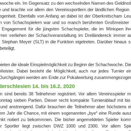
achwoche ein. Im Gegensatz zu den wechselnden Namen des Geldinsti
ße und brachte vor allem den Vereinssportlern der ländlichen Region
enheit. Ebenfalls von Anfang an dabei ist der Oberkretscham Leut
ren von Schachspielern war und so manch berühmten Großmeister
e Engagement für die jüngsten Schachspieler, die im Miniopen ihr
en verliehen der Schachveranstaltung im Dreiländereck immer a
r. Stephan Meyer (SLT) in die Funktion eigetreten. Darüber hinaus s
teiligt.
 bieten die ideale Einspielmöglichkeit zu Beginn der Schachwoche. Di
ster. Dabei besteht die Möglichkeit, auch nur jedes Turnier ei
eiden Durchgängen werden am Ende zur Pokalwertung zusammengezoge
erschlesien 14. bis 16.2. 2020
sind bereits 38 Teilnehmer registriert. Vor allem Vereinsspieler m
nntag sieben Partien. Dieser recht kompakte Turnierablauf mit bis
 und anstrengend. Dafür brauchen die Teilnehmer aber höchstens e
iesem Jahr die Chance, mit einem sogenannten „bye“ eine Runde aus
Punkt notiert zu bekommnen. Die bisher angemeldeten Spieler ko
er Sportler liegt zwischen DWZ 1000 und 2300. Vor allem Spi