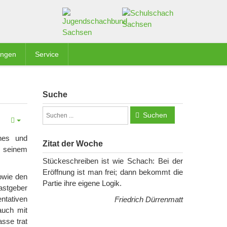
ungen
Service
Suche
Suchen
ches und
Zitat der Woche
l seinem
Stückeschreiben ist wie Schach: Bei der
Eröffnung ist man frei; dann bekommt die
sowie den
Partie ihre eigene Logik.
astgeber
ntativen
Friedrich Dürrenmatt
auch mit
asse trat