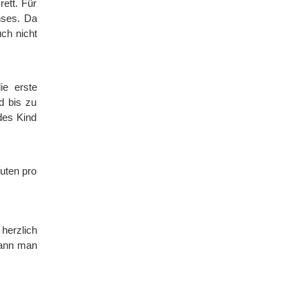
ett. Für
hses. Da
ch nicht
ie erste
d bis zu
des Kind
uten pro
herzlich
kann man