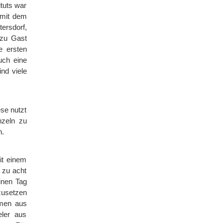
tuts war
 mit dem
ersdorf,
 zu Gast
e ersten
uch eine
ind viele
ese nutzt
nzeln zu
n.
it einem
 zu acht
inen Tag
zusetzen
mmen aus
eler aus