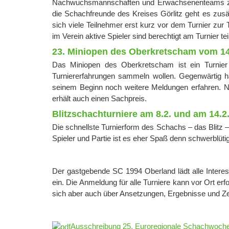
Nachwuchsmannschaften und Erwachsenenteams zwis
die Schachfreunde des Kreises Görlitz geht es zus
sich viele Teilnehmer erst kurz vor dem Turnier zur
im Verein aktive Spieler sind berechtigt am Turnier t
23. Miniopen des Oberkretscham vom 14.
Das Miniopen des Oberkretscham ist ein Turnier
Turniererfahrungen sammeln wollen. Gegenwärtig h
seinem Beginn noch weitere Meldungen erfahren. Na
erhält auch einen Sachpreis.
Blitzschachturniere am 8.2. und am 14.2
Die schnellste Turnierform des Schachs – das Blitz 
Spieler und Partie ist es eher Spaß denn schwerblüt
Der gastgebende SC 1994 Oberland lädt alle Inter
ein. Die Anmeldung für alle Turniere kann vor Ort 
sich aber auch über Ansetzungen, Ergebnisse und Zei
Ausschreibung 25. Euroregionale Schachwoch