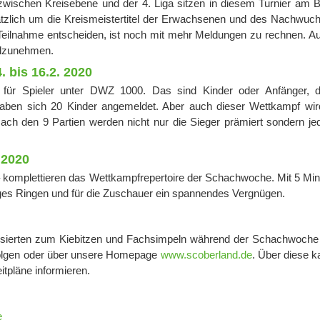
chen Kreisebene und der 4. Liga sitzen in diesem Turnier am Br
ätzlich um die Kreismeistertitel der Erwachsenen und des Nachwuc
 Teilnahme entscheiden, ist noch mit mehr Meldungen zu rechnen. Au
eilzunehmen.
 bis 16.2. 2020
 für Spieler unter DWZ 1000. Das sind Kinder oder Anfänger, d
aben sich 20 Kinder angemeldet. Aber auch dieser Wettkampf wir
ch den 9 Partien werden nicht nur die Sieger prämiert sondern je
.2020
– komplettieren das Wettkampfrepertoire der Schachwoche. Mit 5 Min
iges Ringen und für die Zuschauer ein spannendes Vergnügen.
essierten zum Kiebitzen und Fachsimpeln während der Schachwoche 
erfolgen oder über unsere Homepage
www.scoberland.de
. Über diese 
tpläne informieren.
e