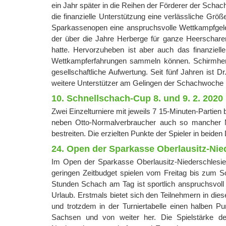
ein Jahr später in die Reihen der Förderer der Sch
die finanzielle Unterstützung eine verlässliche Grö
Sparkassenopen eine anspruchsvolle Wettkampfgeleg
der über die Jahre Herberge für ganze Heerscha
hatte. Hervorzuheben ist aber auch das finanziell
Wettkampferfahrungen sammeln können. Schirmherr
gesellschaftliche Aufwertung. Seit fünf Jahren ist D
weitere Unterstützer am Gelingen der Schachwoche be
10. Schnellschach-Cup 8. und 9. 2. 2020
Zwei Einzelturniere mit jeweils 7 15-Minuten-Partien
neben Otto-Normalverbraucher auch so mancher Mei
bestreiten. Die erzielten Punkte der Spieler in b
24. Open der Sparkasse Oberlausitz-Nied
Im Open der Sparkasse Oberlausitz-Niederschlesien 
geringen Zeitbudget spielen vom Freitag bis zum So
Stunden Schach am Tag ist sportlich anspruchsvoll
Urlaub. Erstmals bietet sich den Teilnehmern in d
und trotzdem in der Turniertabelle einen halben 
Sachsen und von weiter her. Die Spielstärke d