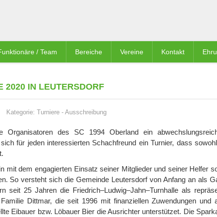
Funktionäre / Team
Bereiche
Vereine
Kontakt
Ehr
 2020 IN LEUTERSDORF
Kategorie:
Turniere
-
Ausschreibung
 die Organisatoren des SC 1994 Oberland ein abwechslungsrei
sich für jeden interessierten Schachfreund ein Turnier, dass sowoh
t.
ein mit dem engagierten Einsatz seiner Mitglieder und seiner Helfer 
ren. So versteht sich die Gemeinde Leutersdorf von Anfang an als G
 seit 25 Jahren die Friedrich–Ludwig–Jahn–Turnhalle als repräse
 Familie Dittmar, die seit 1996 mit finanziellen Zuwendungen und 
lte Eibauer bzw. Löbauer Bier die Ausrichter unterstützet. Die Spark