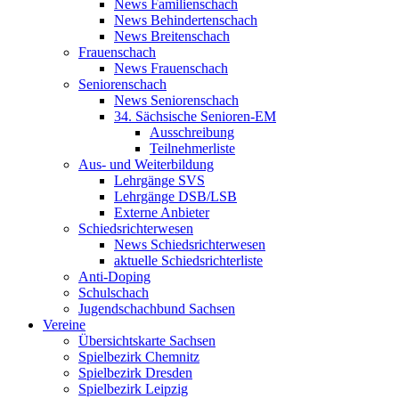
News Familienschach
News Behindertenschach
News Breitenschach
Frauenschach
News Frauenschach
Seniorenschach
News Seniorenschach
34. Sächsische Senioren-EM
Ausschreibung
Teilnehmerliste
Aus- und Weiterbildung
Lehrgänge SVS
Lehrgänge DSB/LSB
Externe Anbieter
Schiedsrichterwesen
News Schiedsrichterwesen
aktuelle Schiedsrichterliste
Anti-Doping
Schulschach
Jugendschachbund Sachsen
Vereine
Übersichtskarte Sachsen
Spielbezirk Chemnitz
Spielbezirk Dresden
Spielbezirk Leipzig