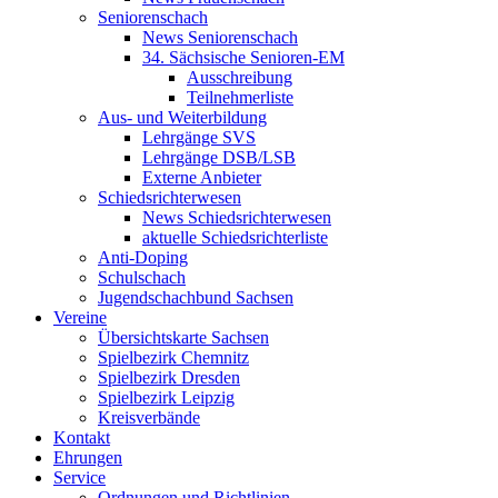
Seniorenschach
News Seniorenschach
34. Sächsische Senioren-EM
Ausschreibung
Teilnehmerliste
Aus- und Weiterbildung
Lehrgänge SVS
Lehrgänge DSB/LSB
Externe Anbieter
Schiedsrichterwesen
News Schiedsrichterwesen
aktuelle Schiedsrichterliste
Anti-Doping
Schulschach
Jugendschachbund Sachsen
Vereine
Übersichtskarte Sachsen
Spielbezirk Chemnitz
Spielbezirk Dresden
Spielbezirk Leipzig
Kreisverbände
Kontakt
Ehrungen
Service
Ordnungen und Richtlinien