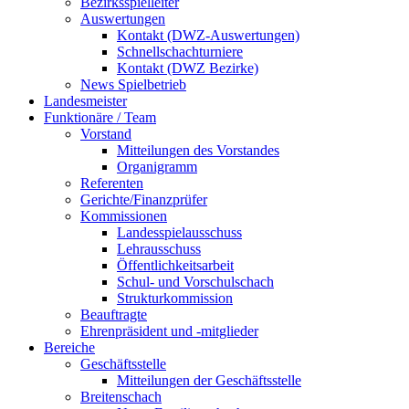
Bezirksspielleiter
Auswertungen
Kontakt (DWZ-Auswertungen)
Schnellschachturniere
Kontakt (DWZ Bezirke)
News Spielbetrieb
Landesmeister
Funktionäre / Team
Vorstand
Mitteilungen des Vorstandes
Organigramm
Referenten
Gerichte/Finanzprüfer
Kommissionen
Landesspielausschuss
Lehrausschuss
Öffentlichkeitsarbeit
Schul- und Vorschulschach
Strukturkommission
Beauftragte
Ehrenpräsident und -mitglieder
Bereiche
Geschäftsstelle
Mitteilungen der Geschäftsstelle
Breitenschach