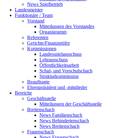
News Spielbetrieb
Landesmeister
Funktionäre / Team
Vorstand
Mitteilungen des Vorstandes
Organigramm
Referenten
Gerichte/Finanzprüfer
Kommissionen
Landesspielausschuss
Lehrausschuss
Öffentlichkeitsarbeit
Schul- und Vorschulschach
Strukturkommission
Beauftragte
Ehrenpräsident und -mitglieder
Bereiche
Geschäftsstelle
Mitteilungen der Geschäftsstelle
Breitenschach
News Familienschach
News Behindertenschach
News Breitenschach
Frauenschach
News Frauenschach