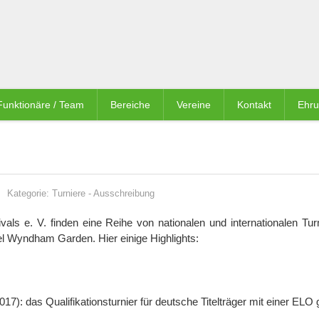
Funktionäre / Team
Bereiche
Vereine
Kontakt
Ehr
Kategorie:
Turniere
-
Ausschreibung
ls e. V. finden eine Reihe von nationalen und internationalen Turn
el Wyndham Garden. Hier einige Highlights:
017): das Qualifikationsturnier für deutsche Titelträger mit einer ELO