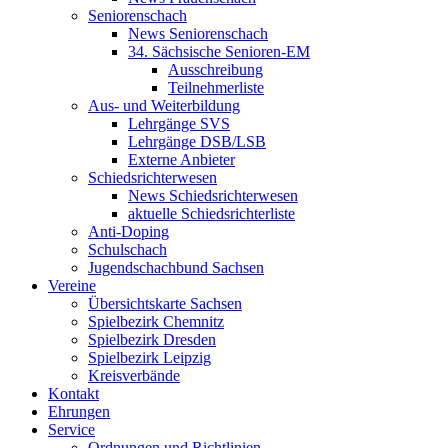
Seniorenschach
News Seniorenschach
34. Sächsische Senioren-EM
Ausschreibung
Teilnehmerliste
Aus- und Weiterbildung
Lehrgänge SVS
Lehrgänge DSB/LSB
Externe Anbieter
Schiedsrichterwesen
News Schiedsrichterwesen
aktuelle Schiedsrichterliste
Anti-Doping
Schulschach
Jugendschachbund Sachsen
Vereine
Übersichtskarte Sachsen
Spielbezirk Chemnitz
Spielbezirk Dresden
Spielbezirk Leipzig
Kreisverbände
Kontakt
Ehrungen
Service
Ordnungen und Richtlinien