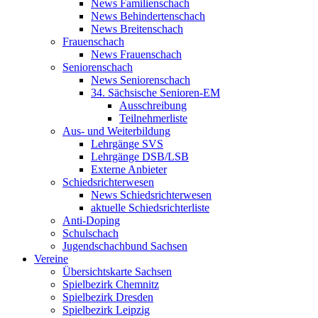
News Familienschach
News Behindertenschach
News Breitenschach
Frauenschach
News Frauenschach
Seniorenschach
News Seniorenschach
34. Sächsische Senioren-EM
Ausschreibung
Teilnehmerliste
Aus- und Weiterbildung
Lehrgänge SVS
Lehrgänge DSB/LSB
Externe Anbieter
Schiedsrichterwesen
News Schiedsrichterwesen
aktuelle Schiedsrichterliste
Anti-Doping
Schulschach
Jugendschachbund Sachsen
Vereine
Übersichtskarte Sachsen
Spielbezirk Chemnitz
Spielbezirk Dresden
Spielbezirk Leipzig