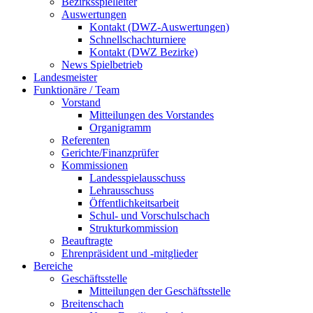
Bezirksspielleiter
Auswertungen
Kontakt (DWZ-Auswertungen)
Schnellschachturniere
Kontakt (DWZ Bezirke)
News Spielbetrieb
Landesmeister
Funktionäre / Team
Vorstand
Mitteilungen des Vorstandes
Organigramm
Referenten
Gerichte/Finanzprüfer
Kommissionen
Landesspielausschuss
Lehrausschuss
Öffentlichkeitsarbeit
Schul- und Vorschulschach
Strukturkommission
Beauftragte
Ehrenpräsident und -mitglieder
Bereiche
Geschäftsstelle
Mitteilungen der Geschäftsstelle
Breitenschach