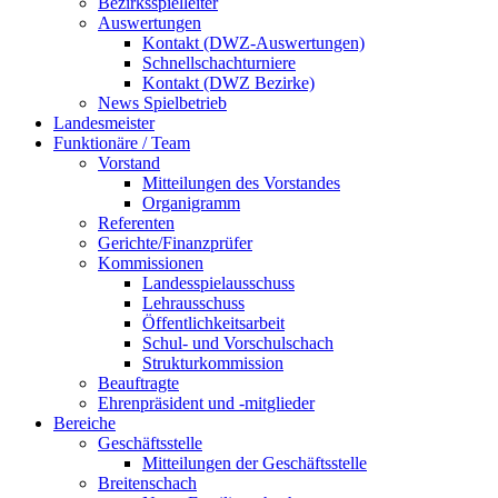
Bezirksspielleiter
Auswertungen
Kontakt (DWZ-Auswertungen)
Schnellschachturniere
Kontakt (DWZ Bezirke)
News Spielbetrieb
Landesmeister
Funktionäre / Team
Vorstand
Mitteilungen des Vorstandes
Organigramm
Referenten
Gerichte/Finanzprüfer
Kommissionen
Landesspielausschuss
Lehrausschuss
Öffentlichkeitsarbeit
Schul- und Vorschulschach
Strukturkommission
Beauftragte
Ehrenpräsident und -mitglieder
Bereiche
Geschäftsstelle
Mitteilungen der Geschäftsstelle
Breitenschach