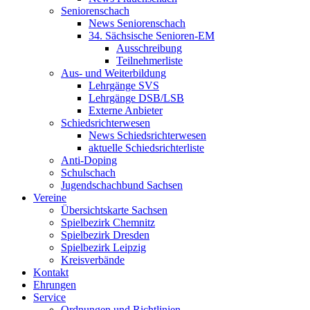
Seniorenschach
News Seniorenschach
34. Sächsische Senioren-EM
Ausschreibung
Teilnehmerliste
Aus- und Weiterbildung
Lehrgänge SVS
Lehrgänge DSB/LSB
Externe Anbieter
Schiedsrichterwesen
News Schiedsrichterwesen
aktuelle Schiedsrichterliste
Anti-Doping
Schulschach
Jugendschachbund Sachsen
Vereine
Übersichtskarte Sachsen
Spielbezirk Chemnitz
Spielbezirk Dresden
Spielbezirk Leipzig
Kreisverbände
Kontakt
Ehrungen
Service
Ordnungen und Richtlinien