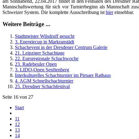
am Sonnabend, 22.04.2017 findet in den Festsälen des Dresdner Rath
Mannschaftswertung für sich vor Turnierbeginn als Mannschaft zu
Schweizer System. Die komplette Ausschreibung ist
hier
einsehbar.
Weitere Beiträge ...
Stadtmeister Wilsdruff gesucht
3. Energiecup in Markranstädt
Schachevent in der Dresdener Centrum Galerie
21. Leipziger Schachtage
22. Euroregionale Schachwoche
23. Radebeuler Open
3. LIDO-Open Senftenberg
Interkulturelles Schachturnier im Pirnaer Rathaus
4. AGM Schnellschachturnier
25. Dresdner Schachfestival
Seite 16 von 27
Start
11
12
13
14