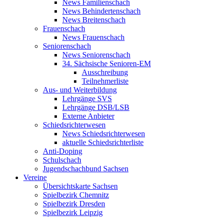
News Familienschach
News Behindertenschach
News Breitenschach
Frauenschach
News Frauenschach
Seniorenschach
News Seniorenschach
34. Sächsische Senioren-EM
Ausschreibung
Teilnehmerliste
Aus- und Weiterbildung
Lehrgänge SVS
Lehrgänge DSB/LSB
Externe Anbieter
Schiedsrichterwesen
News Schiedsrichterwesen
aktuelle Schiedsrichterliste
Anti-Doping
Schulschach
Jugendschachbund Sachsen
Vereine
Übersichtskarte Sachsen
Spielbezirk Chemnitz
Spielbezirk Dresden
Spielbezirk Leipzig