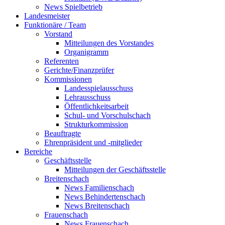
News Spielbetrieb
Landesmeister
Funktionäre / Team
Vorstand
Mitteilungen des Vorstandes
Organigramm
Referenten
Gerichte/Finanzprüfer
Kommissionen
Landesspielausschuss
Lehrausschuss
Öffentlichkeitsarbeit
Schul- und Vorschulschach
Strukturkommission
Beauftragte
Ehrenpräsident und -mitglieder
Bereiche
Geschäftsstelle
Mitteilungen der Geschäftsstelle
Breitenschach
News Familienschach
News Behindertenschach
News Breitenschach
Frauenschach
News Frauenschach