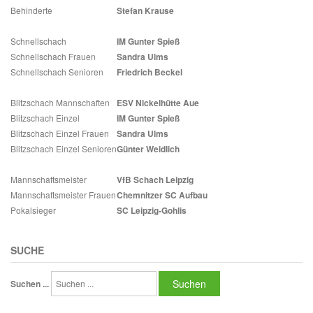
Behinderte
Stefan Krause
Schnellschach
IM Gunter Spieß
Schnellschach Frauen
Sandra Ulms
Schnellschach Senioren
Friedrich Beckel
Blitzschach Mannschaften
ESV Nickelhütte Aue
Blitzschach Einzel
IM Gunter Spieß
Blitzschach Einzel Frauen
Sandra Ulms
Blitzschach Einzel Senioren
Günter Weidlich
Mannschaftsmeister
VfB Schach Leipzig
Mannschaftsmeister Frauen
Chemnitzer SC Aufbau
Pokalsieger
SC Leipzig-Gohlis
SUCHE
Suchen
Suchen ...