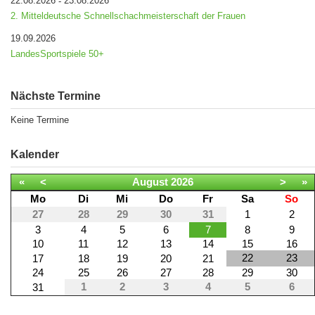
22.08.2026
23.08.2026
-
2. Mitteldeutsche Schnellschachmeisterschaft der Frauen
19.09.2026
LandesSportspiele 50+
Nächste Termine
Keine Termine
Kalender
«
<
August
2026
>
»
Mo
Di
Mi
Do
Fr
Sa
So
27
28
29
30
31
1
2
3
4
5
6
7
8
9
10
11
12
13
14
15
16
22
23
17
18
19
20
21
24
25
26
27
28
29
30
1
2
3
4
5
6
31