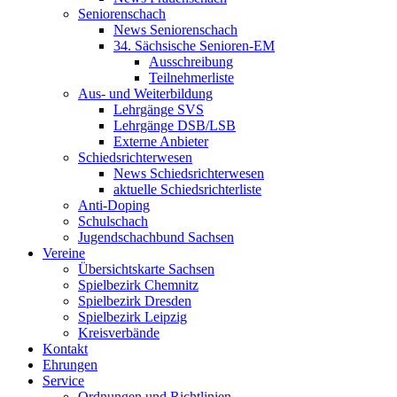
Seniorenschach
News Seniorenschach
34. Sächsische Senioren-EM
Ausschreibung
Teilnehmerliste
Aus- und Weiterbildung
Lehrgänge SVS
Lehrgänge DSB/LSB
Externe Anbieter
Schiedsrichterwesen
News Schiedsrichterwesen
aktuelle Schiedsrichterliste
Anti-Doping
Schulschach
Jugendschachbund Sachsen
Vereine
Übersichtskarte Sachsen
Spielbezirk Chemnitz
Spielbezirk Dresden
Spielbezirk Leipzig
Kreisverbände
Kontakt
Ehrungen
Service
Ordnungen und Richtlinien