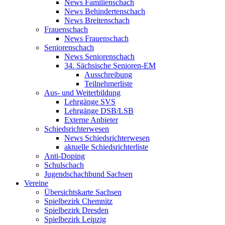
News Familienschach
News Behindertenschach
News Breitenschach
Frauenschach
News Frauenschach
Seniorenschach
News Seniorenschach
34. Sächsische Senioren-EM
Ausschreibung
Teilnehmerliste
Aus- und Weiterbildung
Lehrgänge SVS
Lehrgänge DSB/LSB
Externe Anbieter
Schiedsrichterwesen
News Schiedsrichterwesen
aktuelle Schiedsrichterliste
Anti-Doping
Schulschach
Jugendschachbund Sachsen
Vereine
Übersichtskarte Sachsen
Spielbezirk Chemnitz
Spielbezirk Dresden
Spielbezirk Leipzig