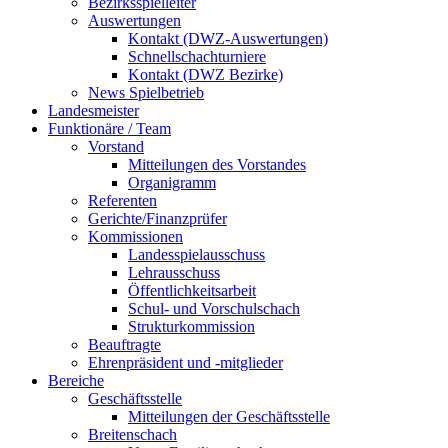
Bezirksspielleiter
Auswertungen
Kontakt (DWZ-Auswertungen)
Schnellschachturniere
Kontakt (DWZ Bezirke)
News Spielbetrieb
Landesmeister
Funktionäre / Team
Vorstand
Mitteilungen des Vorstandes
Organigramm
Referenten
Gerichte/Finanzprüfer
Kommissionen
Landesspielausschuss
Lehrausschuss
Öffentlichkeitsarbeit
Schul- und Vorschulschach
Strukturkommission
Beauftragte
Ehrenpräsident und -mitglieder
Bereiche
Geschäftsstelle
Mitteilungen der Geschäftsstelle
Breitenschach