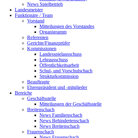
News Spielbetrieb
Landesmeister
Funktionäre / Team
Vorstand
Mitteilungen des Vorstandes
Organigramm
Referenten
Gerichte/Finanzprüfer
Kommissionen
Landesspielausschuss
Lehrausschuss
Öffentlichkeitsarbeit
Schul- und Vorschulschach
Strukturkommission
Beauftragte
Ehrenpräsident und -mitglieder
Bereiche
Geschäftsstelle
Mitteilungen der Geschäftsstelle
Breitenschach
News Familienschach
News Behindertenschach
News Breitenschach
Frauenschach
News Frauenschach