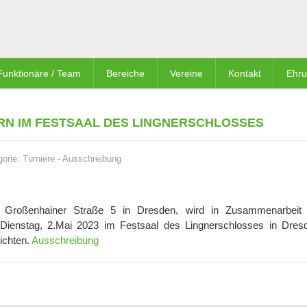
Funktionäre / Team
Bereiche
Vereine
Kontakt
Ehr
N IM FESTSAAL DES LINGNERSCHLOSSES
gorie:
Turniere
-
Ausschreibung
r Großenhainer Straße 5 in Dresden, wird in Zusammenarbeit
enstag, 2.Mai 2023 im Festsaal des Lingnerschlosses in Dres
ichten.
Ausschreibung